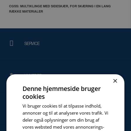
CGSS: MULTIKLINGE MED SIDESKÆR, FOR SKÆRING I EN LANG
RÆKKE MATERIALER
SERVICE
NYHEDER
×
Denne hjemmeside bruger
cookies
Vi bruger cookies til at tilpasse indhold,
OM
annoncer og til at analysere vores trafik. Vi
deler også oplysninger om din brug af
vores websted med vores annoncerings-