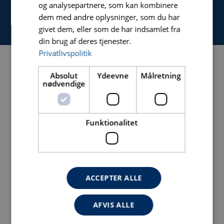
og analysepartnere, som kan kombinere
KONTAKT
dem med andre oplysninger, som du har
givet dem, eller som de har indsamlet fra
din brug af deres tjenester.
Privatlivspolitik
Absolut
Ydeevne
Målretning
NAVIGATION
nødvendige
HJEM
Funktionalitet
PRODUKTER
OM
NYHEDER
ACCEPTER ALLE
SERVICE
KONTAKT
AFVIS ALLE