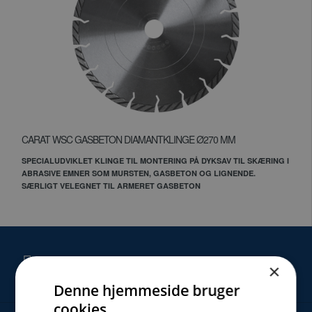
CARAT WSC GASBETON DIAMANTKLINGE Ø270 MM
SPECIALUDVIKLET KLINGE TIL MONTERING PÅ DYKSAV TIL SKÆRING I
ABRASIVE EMNER SOM MURSTEN, GASBETON OG LIGNENDE.
SÆRLIGT VELEGNET TIL ARMERET GASBETON
SERVICE
×
Denne hjemmeside bruger
cookies