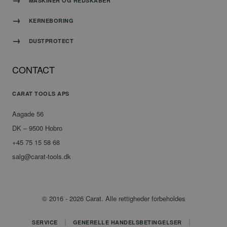
MASKINER OG REDSKABER
tools.dk
af
applikationer
baseret
KERNEBORING
på
PHP-
DUSTPROTECT
sproget.
Dette er
en
CONTACT
generel
identifikator,
der
CARAT TOOLS APS
Google
bruges
Privacy Policy
til at
Aagade 56
opretholde
DK – 9500 Hobro
variabler
for
+45 75 15 58 68
brugersessioner.
salg@carat-tools.dk
Det er
normalt
et
tilfældigt
genereret
© 2016 - 2026 Carat. Alle rettigheder forbeholdes
nummer,
hvordan
det
SERVICE
GENERELLE HANDELSBETINGELSER