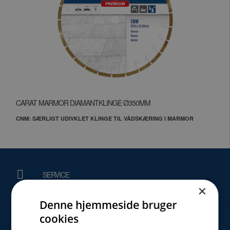
CARAT MARMOR DIAMANTKLINGE Ø350MM
CNM: SÆRLIGT UDIVKLET KLINGE TIL VÅDSKÆRING I MARMOR
SERVICE
×
Denne hjemmeside bruger
cookies