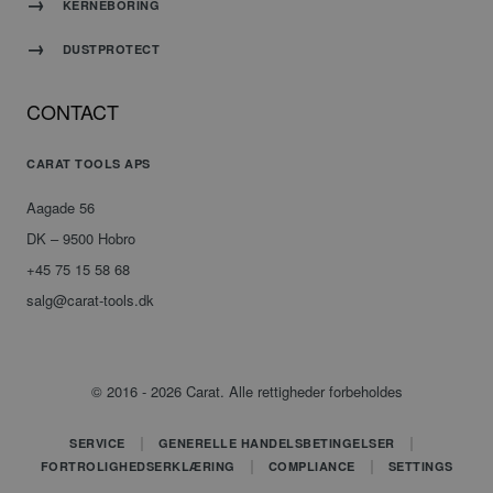
applikationer
KERNEBORING
baseret
på
DUSTPROTECT
PHP-
sproget.
Dette er
CONTACT
en
generel
identifikator,
CARAT TOOLS APS
der
Google
bruges
Aagade 56
Privacy Policy
til at
DK – 9500 Hobro
opretholde
variabler
+45 75 15 58 68
for
salg@carat-tools.dk
brugersessioner.
Det er
normalt
et
tilfældigt
© 2016 - 2026 Carat. Alle rettigheder forbeholdes
genereret
nummer,
hvordan
SERVICE
GENERELLE HANDELSBETINGELSER
det
FORTROLIGHEDSERKLÆRING
COMPLIANCE
SETTINGS
bruges