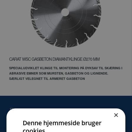
CARAT WSC GASBETON DIAMANTKLINGE Ø270 MM
SPECIALUDVIKLET KLINGE TIL MONTERING PÅ DYKSAV TIL SKÆRING I
ABRASIVE EMNER SOM MURSTEN, GASBETON OG LIGNENDE.
SÆRLIGT VELEGNET TIL ARMERET GASBETON
SERVICE
×
Denne hjemmeside bruger
cookies