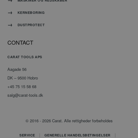
MASKINER OG REDSKABER
tools.dk
af
applikationer
baseret
KERNEBORING
på
PHP-
DUSTPROTECT
sproget.
Dette er
en
CONTACT
generel
identifikator,
der
CARAT TOOLS APS
Google
bruges
Privacy Policy
til at
Aagade 56
opretholde
DK – 9500 Hobro
variabler
for
+45 75 15 58 68
brugersessioner.
salg@carat-tools.dk
Det er
normalt
et
tilfældigt
genereret
© 2016 - 2026 Carat. Alle rettigheder forbeholdes
nummer,
hvordan
det
SERVICE
GENERELLE HANDELSBETINGELSER