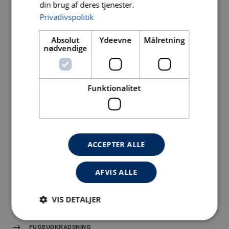
NAVIGATION
din brug af deres tjenester.
Privatlivspolitik
HJEM
Absolut
Ydeevne
Målretning
nødvendige
PRODUKTER
OM
Funktionalitet
NYHEDER
SERVICE
KONTAKT
ACCEPTER ALLE
PRODUCT CATEGORIES
AFVIS ALLE
DIAMANTKLINGER
VIS DETALJER
KOPSTEN & GULVSLIBESEGMENTER
FUGEUDKRADSNING