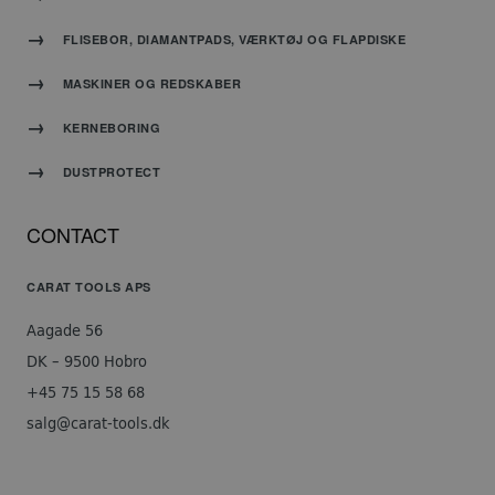
Absolut nødvendige
Ydeevne
Målretning
FLISEBOR, DIAMANTPADS, VÆRKTØJ OG FLAPDISKE
Funktionalitet
MASKINER OG REDSKABER
Absolut nødvendige cookies muliggør
hjemmesidens grundlæggende funktionalitet såsom
KERNEBORING
brugerlogin og kontoadministration. Hjemmesiden
kan ikke bruges korrekt uden de absolut
nødvendige cookies.
DUSTPROTECT
Udbyder
/
Navn
Udløbsdato
Beskrivelse
Domæne
CONTACT
PHPSESSID
PHP.net
Session
Cookie
www.carat-
genereret
CARAT TOOLS APS
tools.dk
af
applikationer
Aagade 56
baseret
på
DK – 9500 Hobro
PHP-
+45 75 15 58 68
sproget.
Dette er
salg@carat-tools.dk
en
generel
identifikator,
der