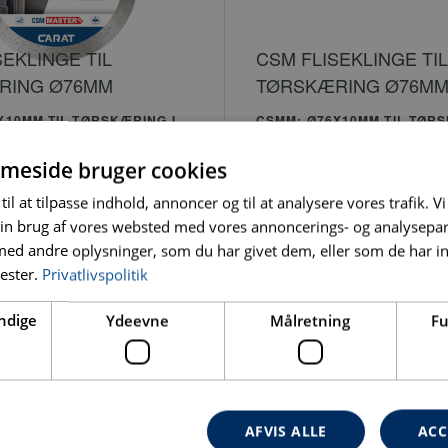
SEKLINGE TIL
CSM FLISEKLINGE TIL
RING Ø76MM
TØRSKÆRING Ø76M
X10MM TIL TØRSKÆRING I
CSMM: Ø76X10MM TIL TØRS
FLISER OG NATURSTEN
KLINKER, FLISER OG NATU
 MINI MULTISKÆRER
BRUGES PÅ MINI MULTISK
meside bruger cookies
til at tilpasse indhold, annoncer og til at analysere vores trafik. V
in brug af vores websted med vores annoncerings- og analysepa
d andre oplysninger, som du har givet dem, eller som de har in
nester.
Privatlivspolitik
ndige
Ydeevne
Målretning
Fu
AFVIS ALLE
ACC