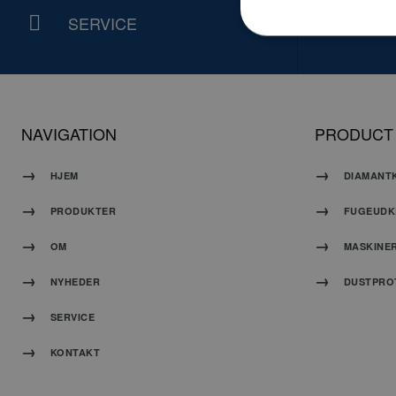
SERVICE
NY
Absolut nødvendige c
Hjemmesiden kan ikke
NAVIGATION
PRODUCT
Navn
PHPSESSID
HJEM
DIAMANT
PRODUKTER
FUGEUDK
OM
MASKINE
NYHEDER
DUSTPRO
G
SERVICE
KONTAKT