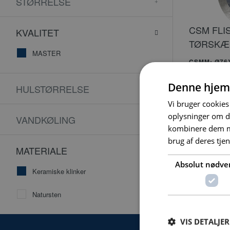
STØRRELSE
CSM FLI
KVALITET
TØRSKÆ
MASTER
CSMM: Ø76
KLINKER, 
BRUGES PÅ
Denne hjem
HULSTØRRELSE
Vi bruger cookies 
oplysninger om d
VANDKØLING
kombinere dem me
brug af deres tje
MATERIALE
Absolut nødve
Keramiske klinker
Natursten
VIS DETALJER