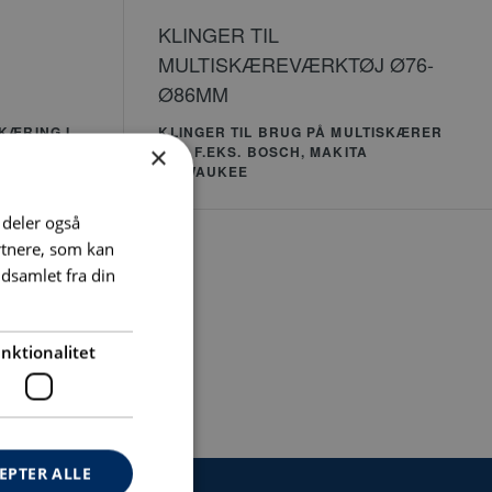
KLINGER TIL
MULTISKÆREVÆRKTØJ Ø76-
M
Ø86MM
KÆRING I
KLINGER TIL BRUG PÅ MULTISKÆRER
×
RSTEN
FRA F.EKS. BOSCH, MAKITA
ÆRER
MILWAUKEE
i deler også
rtnere, som kan
dsamlet fra din
nktionalitet
EPTER ALLE