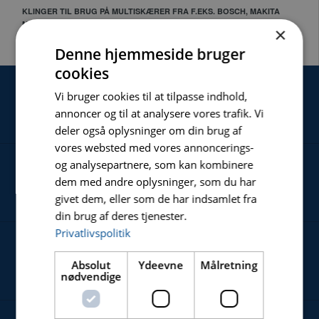
KLINGER TIL BRUG PÅ MULTISKÆRER FRA F.EKS. BOSCH, MAKITA
MILWAUKEE
×
Denne hjemmeside bruger
cookies
Vi bruger cookies til at tilpasse indhold,
SERVICE
annoncer og til at analysere vores trafik. Vi
deler også oplysninger om din brug af
vores websted med vores annoncerings-
og analysepartnere, som kan kombinere
NYHEDER
dem med andre oplysninger, som du har
givet dem, eller som de har indsamlet fra
din brug af deres tjenester.
Privatlivspolitik
OM
Absolut
Ydeevne
Målretning
nødvendige