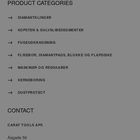
PRODUCT CATEGORIES
Udbyder
/
Navn
Udløbsdato
Beskrivelse
Domæne
DIAMANTKLINGER
PHPSESSID
PHP.net
Session
Cookie
www.carat-
genereret
KOPSTEN & GULVSLIBESEGMENTER
tools.dk
af
applikationer
FUGEUDKRADSNING
baseret
på
FLISEBOR, DIAMANTPADS, BLOKKE OG FLAPDISKE
PHP-
sproget.
MASKINER OG REDSKABER
Dette er
en
KERNEBORING
generel
identifikator,
der
DUSTPROTECT
Google
bruges
Privacy Policy
til at
opretholde
CONTACT
variabler
for
CARAT TOOLS APS
brugersessioner.
Det er
normalt
Aagade 56