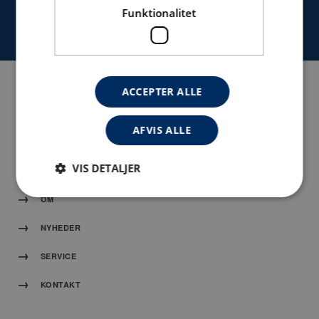
Funktionalitet
KONTAKT
ACCEPTER ALLE
NAVIGATION
AFVIS ALLE
HJEM
VIS DETALJER
PRODUKTER
OM
Absolut nødvendige
Ydeevne
Målretning
NYHEDER
Funktionalitet
SERVICE
Absolut nødvendige cookies muliggør
hjemmesidens grundlæggende funktionalitet såsom
KONTAKT
brugerlogin og kontoadministration. Hjemmesiden
kan ikke bruges korrekt uden de absolut
nødvendige cookies.