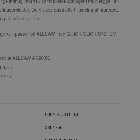
e lange indhug i mørtel, samt skære åbninger i murvægge i en
ingsprojekter. De bruges også ofte til tanding af murværk.
g af rødder i jorden.
klinge kun passer på ALLSAW med QUICK CLICK SYSTEM
 køb af ALLSAW AS200X.
 3/8”)
/32”)
: 0304 ABLB1110
: 2391756