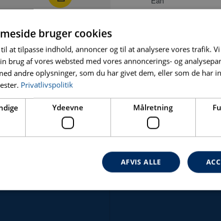
Ean
Antal Tænder
meside bruger cookies
Salgsenhed
til at tilpasse indhold, annoncer og til at analysere vores trafik. V
in brug af vores websted med vores annoncerings- og analysepa
Skæredybde [Mm]
d andre oplysninger, som du har givet dem, eller som de har in
Klingetykkelse [Mm]
nester.
Privatlivspolitik
Vægt [Kg]
ndige
Ydeevne
Målretning
Fu
Pakke Dimensioner 
Arbortech Varenumm
AFVIS ALLE
ACC
Absolut nødvendige
Ydeevne
Målretning
Funktionalitet