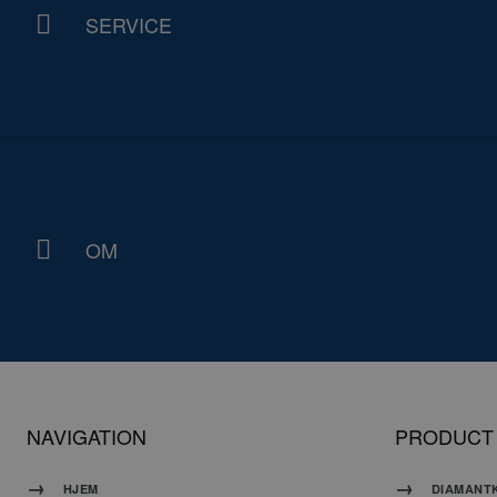
Absolut nødvendige c
SERVICE
Hjemmesiden kan ikke
Navn
PHPSESSID
OM
G
NAVIGATION
PRODUCT
CookieScriptConse
HJEM
DIAMANT