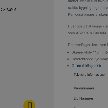
mørtel. Ideelle til at lav
række bygning- og renover
Kan også bruges til skærin
Hver obs på at denne 
som AS200X & BA200X.
Der medfølger 1sæt ved
Skæredybde 110 mm(4
Skærebredde 7,2 mm(9
Guide til klingeskift
Tekniske Informationer
Varenummer
Db Nummer