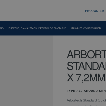
PRODUKTER
ING
FLISEBOR, DIAMANTPADS, VÆRKTØJ OG FLAPDISKE
MASKINER OG REDSKABER
ARBORT
STANDA
X 7,2MM
TYPE ALL-AROUND SKÆ
Arbortech Standard Quick 