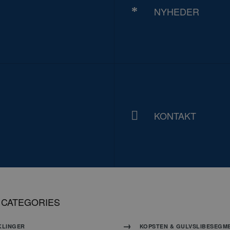
ookies muliggør hjemmesidens grundlæggende funktionalitet såsom brugerlogin og k
NYHEDER
 bruges korrekt uden de absolut nødvendige cookies.
Udbyder
/
Domæne
Udløbsdato
Beskrive
PHP.net
Session
Cookie 
www.carat-tools.dk
applika
PHP-spr
generel 
bruges t
variable
brugers
normalt 
KONTAKT
genere
oogle Privacy Policy
hvordan
være sp
websted
eksempe
opretho
status 
mellem 
 CATEGORIES
nt
4 uger 2 dage
Denne c
CookieScript
Cookie-S
www.carat-tools.dk
til at h
KLINGER
KOPSTEN & GULVSLIBESEGM