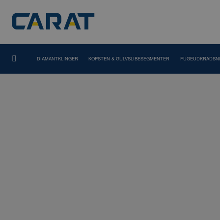
DIAMANTKLINGER
KOPSTEN & GULVSLIBESEGMENTER
FUGEUDKRADSN