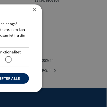
: 9313478903164
×
: 13
: Sæt
i deler også
rtnere, som kan
: 110
dsamlet fra din
: 7,2
: 0,5
nktionalitet
(Lxbxh)[Mm]
: 220x202x14
er
: BLB.FG.1110
EPTER ALLE