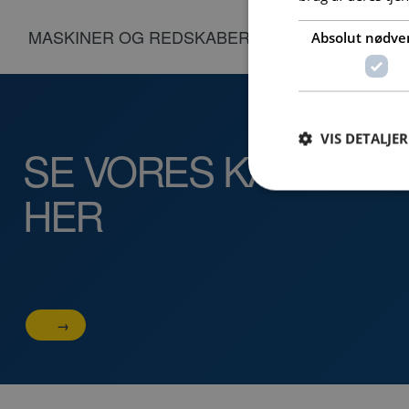
MASKINER OG REDSKABER
KERNEB
Absolut nødve
VIS DETALJER
SE VORES KATALOG
HER
Absolut nødvendige c
Hjemmesiden kan ikke
Navn
PHPSESSID