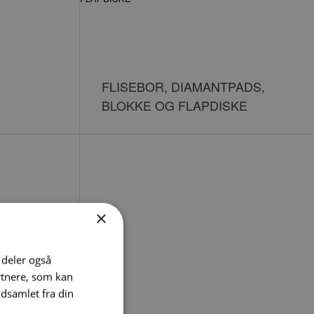
FLISEBOR, DIAMANTPADS,
BLOKKE OG FLAPDISKE
×
i deler også
rtnere, som kan
dsamlet fra din