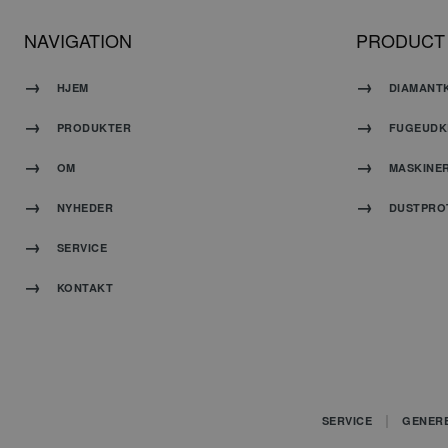
NAVIGATION
PRODUCT
G
HJEM
DIAMANT
PRODUKTER
FUGEUDK
OM
MASKINE
NYHEDER
DUSTPRO
CookieScriptConse
SERVICE
KONTAKT
Navn
SERVICE
GENER
_ga