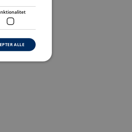
nktionalitet
EPTER ALLE
ontoadministration.
lse
genereret af
tioner baseret på
oget. Dette er en
identifikator, der
il at opretholde