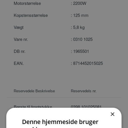
Motorstørrelse
: 2200W
Kopstensstørrelse
: 125 mm
Vægt
: 5,8 kg
Vare nr.
: 0310 1025
DB nr.
: 1965501
EAN.
: 8714452015025
Reservedele Beskrivelse
Reservedels nr.
Børste til frontstykke
0398 101025081
×
Børstekrans til
0398 101025085
Denne hjemmeside bruger