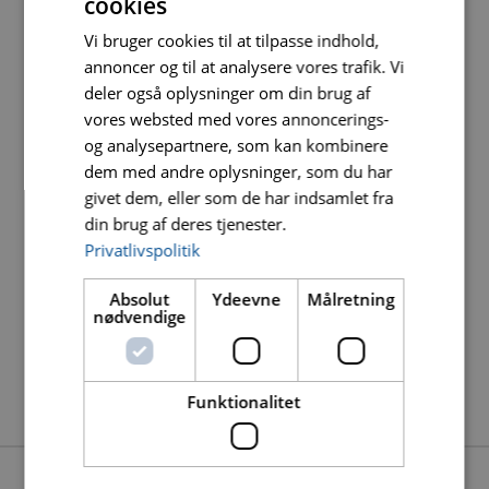
cookies
Kulsæt
0398 101025029
Vi bruger cookies til at tilpasse indhold,
annoncer og til at analysere vores trafik. Vi
deler også oplysninger om din brug af
Tilbehør:
vores websted med vores annoncerings-
Beskrivelse
Varenummer
DB nummer
og analysepartnere, som kan kombinere
dem med andre oplysninger, som du har
givet dem, eller som de har indsamlet fra
Trolley til
0310 1040
1859007
betonsliber
din brug af deres tjenester.
Privatlivspolitik
Absolut
Ydeevne
Målretning
nødvendige
Funktionalitet