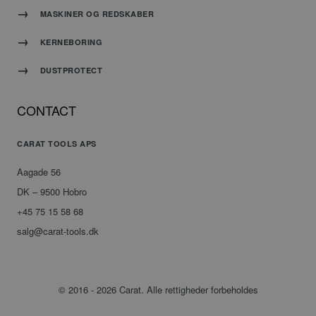
til at
MASKINER OG REDSKABER
huske
præferencer
om
KERNEBORING
samtykke
til
besøgende.
DUSTPROTECT
Det er
nødvendigt,
at
Cookie-
CONTACT
Script.com
cookiebanner
fungerer
korrekt.
CARAT TOOLS APS
Aagade 56
DK – 9500 Hobro
+45 75 15 58 68
Udbyder
/
Navn
Udløbsdato
Beskrivelse
salg@carat-tools.dk
Domæne
_ga
Google
1 år 1
Dette
LLC
måned
cookienavn
.carat-
er
© 2016 - 2026 Carat. Alle rettigheder forbeholdes
tools.dk
knyttet
til
Google