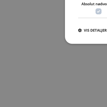
Absolut nødve
VIS DETALJER
Absolut nødvendige c
Hjemmesiden kan ikke
Navn
PHPSESSID