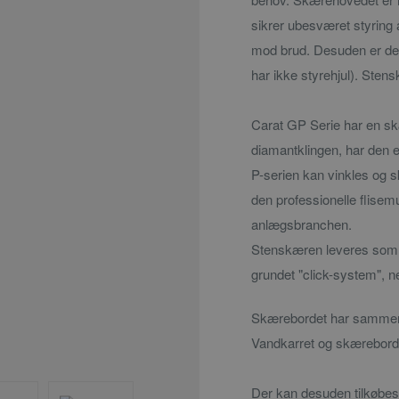
sikrer ubesværet styring 
mod brud. Desuden er der
har ikke styrehjul). Sten
Carat GP Serie har en sk
diamantklingen, har den e
P-serien kan vinkles og skæ
den professionelle flisem
anlægsbranchen.
Stenskæren leveres som 
grundet "click-system", n
Skærebordet har sammenkl
Vandkarret og skærebords
Der kan desuden tilkøbes 