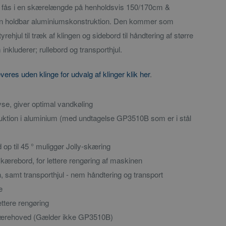
ås i en skærelængde på henholdsvis 150/170cm &
n holdbar aluminiumskonstruktion. Den kommer som
hjul til træk af klingen og sidebord til håndtering af større
nkluderer; rullebord og transporthjul.
es uden klinge for udvalg af klinger klik her
.
yse, giver optimal vandkøling
uktion i aluminium (med undtagelse GP3510B som er i stål
op til 45 ° muliggør Jolly-skæring
kærebord, for lettere rengøring af maskinen
samt transporthjul - nem håndtering og transport
e
ettere rengøring
 skærehoved (Gælder ikke GP3510B)