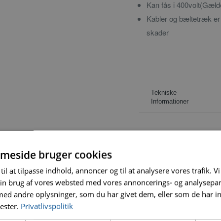
Kan fås i 400volt(Gæl
Kabler og bæltetræk er 
skader
Tekniske
Informationer
Volt
230/40
meside bruger cookies
Motorstørrelse
2,2
til at tilpasse indhold, annoncer og til at analysere vores trafik. V
[KW/Hk]
(3,0)
in brug af vores websted med vores annoncerings- og analysepa
d andre oplysninger, som du har givet dem, eller som de har in
Klingestørrelse
350x25
nester.
Privatlivspolitik
[MM]