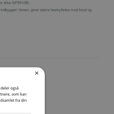
der ikke GP3510B)
indbygget i broen, giver større beskyttelse mod brud og
×
0
i deler også
rtnere, som kan
dsamlet fra din
,40