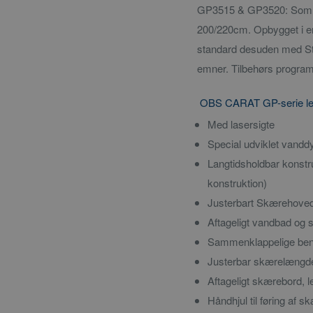
GP3515 & GP3520: Som f
200/220cm. Opbygget i e
standard desuden med Styre
emner. Tilbehørs program i
OBS CARAT GP-serie lever
Med lasersigte
Special udviklet vandd
Langtidsholdbar konstr
konstruktion)
Justerbart Skærehoved 
Aftageligt vandbad og s
Sammenklappelige ben, 
Justerbar skærelængd
Aftageligt skærebord, l
Håndhjul til føring af