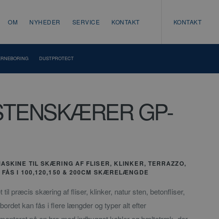
OM
NYHEDER
SERVICE
KONTAKT
KONTAKT
ERNEBORING
DUSTPROTECT
STENSKÆRER GP-
SKINE TIL SKÆRING AF FLISER, KLINKER, TERRAZZO,
FÅS I 100,120,150 & 200CM SKÆRELÆNGDE
il præcis skæring af fliser, klinker, natur sten, betonfliser,
ordet kan fås i flere længder og typer alt efter
onteret på en bro med indbygget kabler og bæltetræk, der