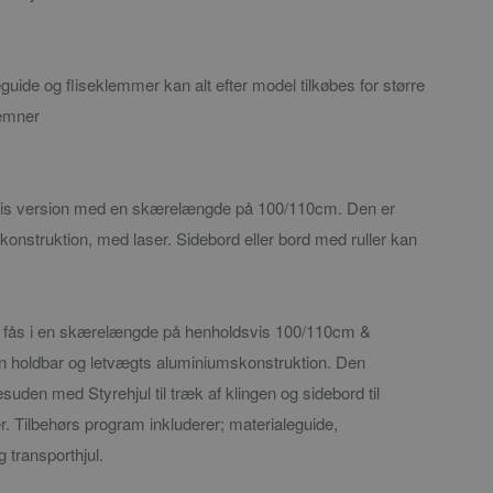
guide og fliseklemmer kan alt efter model tilkøbes for større
 emner
is version med en skærelængde på 100/110cm. Den er
lkonstruktion, med laser. Sidebord eller bord med ruller kan
ås i en skærelængde på henholdsvis 100/110cm &
 holdbar og letvægts aluminiumskonstruktion. Den
en med Styrehjul til træk af klingen og sidebord til
r. Tilbehørs program inkluderer; materialeguide,
 transporthjul.