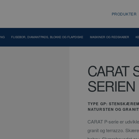
PRODUKTER
ING
FLISEBOR, DIAMANTPADS, BLOKKE OG FLAPDISKE
MASKINER OG REDSKABER
K
CARAT 
SERIEN
TYPE GP: STENSKÆREMA
NATURSTEN OG GRANIT 
CARAT P-serie er udviklet t
granit og terrazzo. Skæreb
behov. Skærehovedet er m