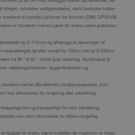
af klingen, mindsker vedligeholdelse, samt beskytter kabler
 monteret et styrehjul på broen for komfort (OBS GP3510B
skæren er monteret med en Laser for endnu større præcision.
æredybde op til 110mm og afhængig af placeringen af
n skærelængde alt efter model fra 100cm helt op til 220cm.
re fra 90 ° til 45 ° vinkel (jolly-skæring). Konstrueret til
urer, udlejningsbranchen, byggeribranchen og
standard med en lille elektrisk vandpumpepumpe, som
emt kan afmonteres for rengøring eller udskiftning.
appelige ben og transporthjul for nem håndtering.
pladen kan nemt afmonteres for lettere rengøring
et hjulsæt for endnu større mobilitet når maskinen er foldet