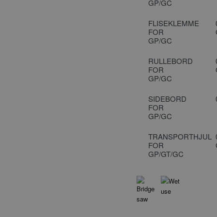
GP/GC
som er 
opdater
mere al
FLISEKLEMME
anvend
FOR
analyse
GP/GC
cookie b
skelne
RULLEBORD
brugere 
FOR
tilfældi
GP/GC
nummer 
Det er i
SIDEBORD
sidean
FOR
websted
GP/GC
beregn
session
kampagn
TRANSPORTHJUL
websted
FOR
GP/GT/GC
1 dag
Denne co
Google LLC
Google A
.carat-tools.dk
gemmer 
unik vær
side og b
spore si
-1
.carat-tools.dk
1 minut
Dette er