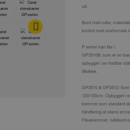
ud.
Bord med ruller, materiale
kontrol med storformats
P serien kan fås i:
GP3510B: som er en bas
opbygget i en holdbar stå
tilkøbes.
GP3510 & GP3512: Som f
120/130cm. Opbygget i en
kommer som standard desud
håndtering af større emne
Fliseklemmer, rullebord og