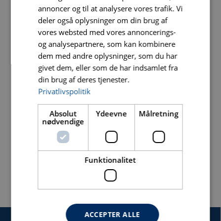
200
25,40
0301
annoncer og til at analysere vores trafik. Vi
CDCP2004
deler også oplysninger om din brug af
vores websted med vores annoncerings-
230
25,40
0301
og analysepartnere, som kan kombinere
CDCP2304
dem med andre oplysninger, som du har
250
25,40
0301
givet dem, eller som de har indsamlet fra
CDCP2504
din brug af deres tjenester.
Privatlivspolitik
300
25,40
0301
CDCP3004
Absolut
Ydeevne
Målretning
nødvendige
350
25,40
0301
CDCP3504
Funktionalitet
ACCEPTER ALLE