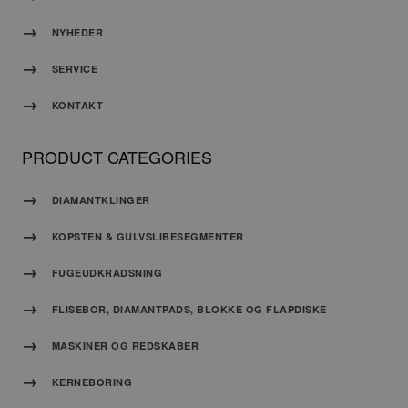
baseret
på
NYHEDER
PHP-
sproget.
SERVICE
Dette er
en
generel
KONTAKT
identifikator,
der
Google
PRODUCT CATEGORIES
bruges
Privacy Policy
til at
opretholde
DIAMANTKLINGER
variabler
for
brugersessioner.
KOPSTEN & GULVSLIBESEGMENTER
Det er
normalt
FUGEUDKRADSNING
et
tilfældigt
FLISEBOR, DIAMANTPADS, BLOKKE OG FLAPDISKE
genereret
nummer,
MASKINER OG REDSKABER
hvordan
det
KERNEBORING
bruges
kan