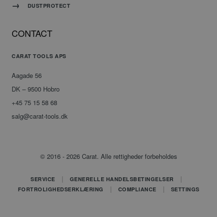
være
DUSTPROTECT
specifikt
for
webstedet,
CONTACT
men et
godt
CARAT TOOLS APS
eksempel
er at
opretholde
Aagade 56
en
DK – 9500 Hobro
logget
status
+45 75 15 58 68
for en
salg@carat-tools.dk
bruger
mellem
siderne.
© 2016 - 2026 Carat. Alle rettigheder forbeholdes
CookieScriptConsent
4 uger 2
Denne
CookieScript
dage
cookie
www.carat-
bruges af
tools.dk
Cookie-
SERVICE
GENERELLE HANDELSBETINGELSER
Script.com-
FORTROLIGHEDSERKLÆRING
COMPLIANCE
SETTINGS
tjenesten
til at
huske
præferencer