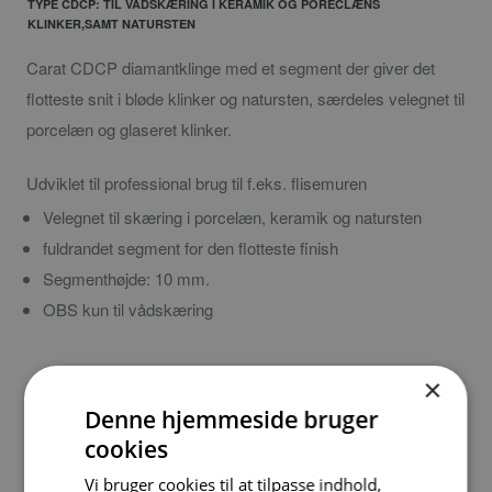
TYPE CDCP: TIL VÅDSKÆRING I KERAMIK OG PORECLÆNS
KLINKER,SAMT NATURSTEN
Carat CDCP diamantklinge med et segment der giver det
flotteste snit i bløde klinker og natursten, særdeles velegnet til
porcelæn og glaseret klinker.
Udviklet til professional brug til f.eks. flisemuren
Velegnet til skæring i porcelæn, keramik og natursten
fuldrandet segment for den flotteste finish
Segmenthøjde: 10 mm.
OBS kun til vådskæring
×
Ø mm
Hulstørrelse
Vare nr.
DB nr.
Denne hjemmeside bruger
180
25,40
0301
cookies
CDCP1804
Vi bruger cookies til at tilpasse indhold,