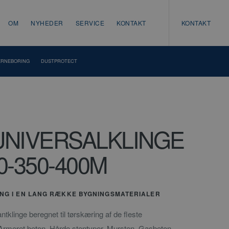
OM
NYHEDER
SERVICE
KONTAKT
KONTAKT
ERNEBORING
DUSTPROTECT
UNIVERSALKLINGE
0-350-400M
NG I EN LANG RÆKKE BYGNINGSMATERIALER
linge beregnet til tørskæring af de fleste
Armeret beton, Hårde stentyper, Mursten, Gasbeton,