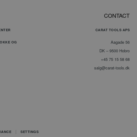
 en mønstertype-
er er indstillet af
CONTACT
nalytics, hvor
elementet på
indeholder det
identitetsnummer på
ENTER
CARAT TOOLS APS
o eller det
 det vedrører. Det
iation af _gat-
Aagade 56
LOKKE OG
 der bruges til at
e mængden af data,
DK – 9500 Hobro
streres af Google på
er med høj
+45 75 15 58 68
ængde.
salg@carat-tools.dk
ookie bruges af
alytics til at
e
tilstanden.
ookie bruges af
alytics til at
e
tilstanden.
IANCE
SETTINGS