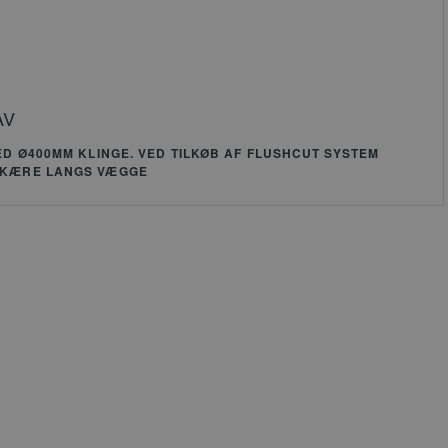
r for
essioner. Det er
et tilfældigt
ret nummer,
 det bruges kan
ecifikt for
AV
et, men et godt
l er at
ED Ø400MM KLINGE. VED TILKØB AF FLUSHCUT SYSTEM
lde en logget
SKÆRE LANGS VÆGGE
for en bruger
siderne.
ookie bruges af
cript.com-tjenesten
uske præferencer om
 til besøgende. Det
ndigt, at Cookie-
com cookiebanner
 korrekt.
lse
ookienavn er
til Google