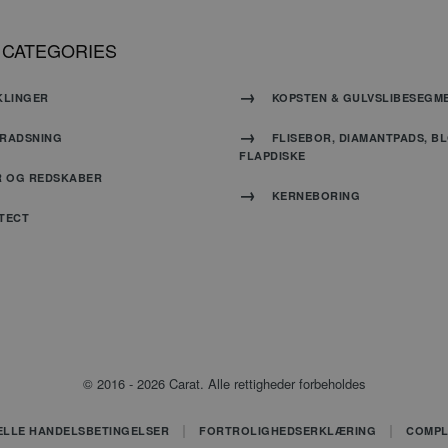
-1
.carat-tools.dk
1 minut
Dette er
cookie, d
 CATEGORIES
Google A
mønster
navnet 
unikke 
KLINGER
KOPSTEN & GULVSLIBESEGM
den kont
websted,
er en var
RADSNING
FLISEBOR, DIAMANTPADS, B
cookien,
FLAPDISKE
begræns
der regi
R OG REDSKABER
websted
KERNEBORING
trafikm
TECT
.carat-tools.dk
1 år 1 måned
Denne c
Google An
fortsætt
sessions
.carat-tools.dk
1 år 1 måned
Denne c
Google An
fortsætt
sessions
© 2016 - 2026 Carat. Alle rettigheder forbeholdes
ELLE HANDELSBETINGELSER
FORTROLIGHEDSERKLÆRING
COMPL