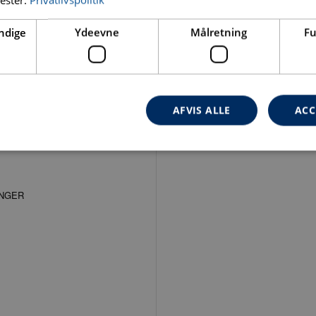
ndige
Ydeevne
Målretning
Fu
AFVIS ALLE
ACC
Absolut nødvendige
Ydeevne
Målretning
Funktionalitet
ookies muliggør hjemmesidens grundlæggende funktionalitet såsom brugerlogin og k
 bruges korrekt uden de absolut nødvendige cookies.
Udbyder
/
Domæne
Udløbsdato
Beskrive
PHP.net
Session
Cookie 
www.carat-tools.dk
applika
PHP-spr
generel 
bruges t