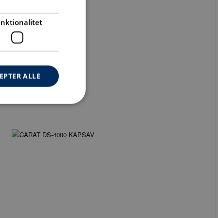
nktionalitet
EPTER ALLE
ontoadministration.
lse
genereret af
tioner baseret på
oget. Dette er en
identifikator, der
il at opretholde