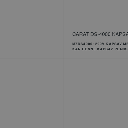
variable
brugers
normalt 
genere
oogle Privacy Policy
hvordan
være sp
CARAT DS-4000 KAPS
websted
eksempe
MZDS4000: 220V KAPSAV M
opretho
KAN DENNE KAPSAV PLAN
status 
mellem 
nt
4 uger 2 dage
Denne c
CookieScript
Cookie-S
www.carat-tools.dk
til at h
samtykke
er nødve
Script.
fungerer
Udbyder
/
Domæne
Udløbsdato
Beskrive
Google LLC
1 år 1 måned
Dette c
.carat-tools.dk
knyttet 