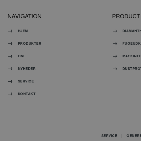
_gat_UA-119151251
NAVIGATION
PRODUCT
HJEM
DIAMANT
PRODUKTER
FUGEUDK
OM
MASKINE
NYHEDER
DUSTPRO
_ga_JK3YXH28Q1
SERVICE
KONTAKT
_ga_2ZFS275NSY
SERVICE
GENER