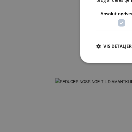
Absolut nødve
VIS DETALJER
Absolut nødvendige c
Hjemmesiden kan ikke
Navn
PHPSESSID