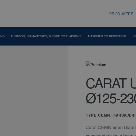
PRODUKTER
ING
FLISEBOR, DIAMANTPADS, BLOKKE OG FLAPDISKE
MASKINER OG REDSKABER
K
CARAT 
Ø125-23
TYPE CEMN: TØRSKÆRI
Carat CEMN er en Diamantk
byggematerialer; såsom 