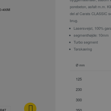
porebeton, asfalt m.m. K
del af Carats CLASSIC seri
brug.
Lasersvejst, 100% gar
segmenthøjde: 10mm
Turbo segment
Tørskæring
Ø mm
125
230
300
350