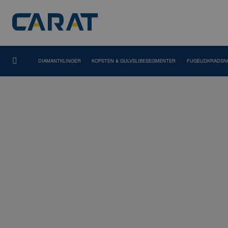
DIAMANTKLINGER
KOPSTEN & GULVSLIBESEGMENTER
FUGEUDKRADSN