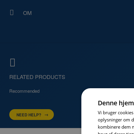
OM
RELATED PRODUCTS
Recommended
Denne hjem
Vi bruger cookies 
NEED HELP?
oplysninger om d
kombinere dem me
brug af deres tje