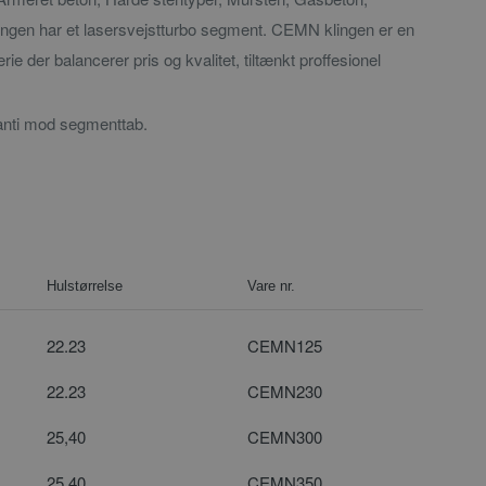
lingen har et lasersvejstturbo segment. CEMN klingen er en
e der balancerer pris og kvalitet, tiltænkt proffesionel
anti mod segmenttab.
Hulstørrelse
Vare nr.
22.23
CEMN125
22.23
CEMN230
25,40
CEMN300
25,40
CEMN350