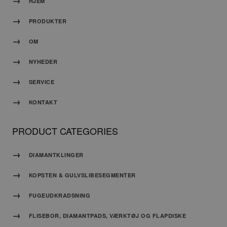
HJEM
tools.dk
af
applikationer
PRODUKTER
baseret
på
OM
PHP-
sproget.
Dette er
NYHEDER
en
generel
SERVICE
identifikator,
der
Google
KONTAKT
bruges
Privacy Policy
til at
opretholde
PRODUCT CATEGORIES
variabler
for
brugersessioner.
DIAMANTKLINGER
Det er
normalt
KOPSTEN & GULVSLIBESEGMENTER
et
tilfældigt
FUGEUDKRADSNING
genereret
nummer,
FLISEBOR, DIAMANTPADS, VÆRKTØJ OG FLAPDISKE
hvordan
det