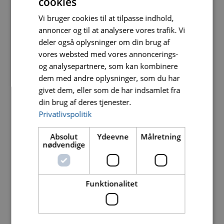
cookies
Vi bruger cookies til at tilpasse indhold,
Tekniske informationer
annoncer og til at analysere vores trafik. Vi
deler også oplysninger om din brug af
Ø mm
Hulstørrelse
Vare nr.
DB nr.
vores websted med vores annoncerings-
og analysepartnere, som kan kombinere
125
22,23
0301
2258731
0881125
dem med andre oplysninger, som du har
givet dem, eller som de har indsamlet fra
230
22,23
0301
2258732
din brug af deres tjenester.
0881230
Privatlivspolitik
350
25,40
0301
2509687
Absolut
Ydeevne
Målretning
CGM3504
nødvendige
Funktionalitet