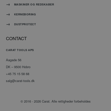
bruges
MASKINER OG REDSKABER
kan
være
KERNEBORING
specifikt
for
DUSTPROTECT
webstedet,
men et
godt
CONTACT
eksempel
er at
opretholde
CARAT TOOLS APS
en
logget
Aagade 56
status
for en
DK – 9500 Hobro
bruger
+45 75 15 58 68
mellem
siderne.
salg@carat-tools.dk
CookieScriptConsent
4 uger 2
Denne
CookieScript
dage
cookie
www.carat-
bruges af
tools.dk
© 2016 - 2026 Carat. Alle rettigheder forbeholdes
Cookie-
Script.com-
tjenesten