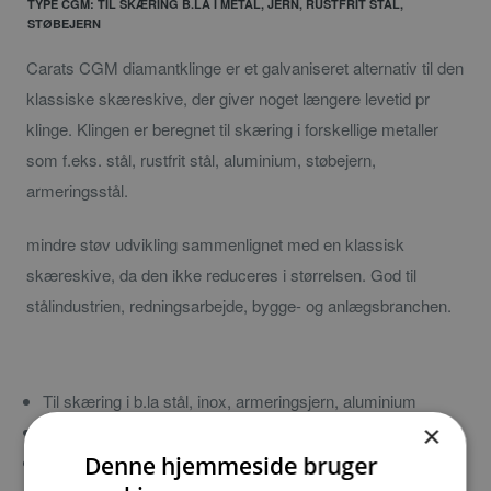
TYPE CGM: TIL SKÆRING B.LA I METAL, JERN, RUSTFRIT STÅL,
STØBEJERN
Carats CGM diamantklinge er et galvaniseret alternativ til den
klassiske skæreskive, der giver noget længere levetid pr
klinge. Klingen er beregnet til skæring i forskellige metaller
som f.eks. stål, rustfrit stål, aluminium, støbejern,
armeringsstål.
mindre støv udvikling sammenlignet med en klassisk
skæreskive, da den ikke reduceres i størrelsen. God til
stålindustrien, redningsarbejde, bygge- og anlægsbranchen.
Til skæring i b.la stål, inox, armeringsjern, aluminium
×
lang levetid i forhold til klassiske skæreskiver
mindre støv- og lugt udvikling
Denne hjemmeside bruger