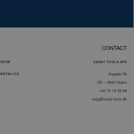
oget. Dette er en
identifikator, der
il at opretholde
r for
essioner. Det er
et tilfældigt
ret nummer,
 det bruges kan
CONTACT
ecifikt for
et, men et godt
l er at
ENTER
CARAT TOOLS APS
lde en logget
for en bruger
siderne.
Aagade 56
ÆRKTØJ OG
DK – 9500 Hobro
ookie bruges af
+45 75 15 58 68
cript.com-tjenesten
uske præferencer om
salg@carat-tools.dk
 til besøgende. Det
ndigt, at Cookie-
com cookiebanner
 korrekt.