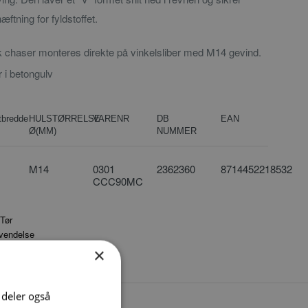
ftning for fyldstoffet.
k chaser monteres direkte på vinkelsliber med M14 gevind.
r i betongulv
bredde
HULSTØRRELSE
VARENR
DB
EAN
Ø(MM)
NUMMER
M14
0301
2362360
8714452218532
CCC90MC
×
i deler også