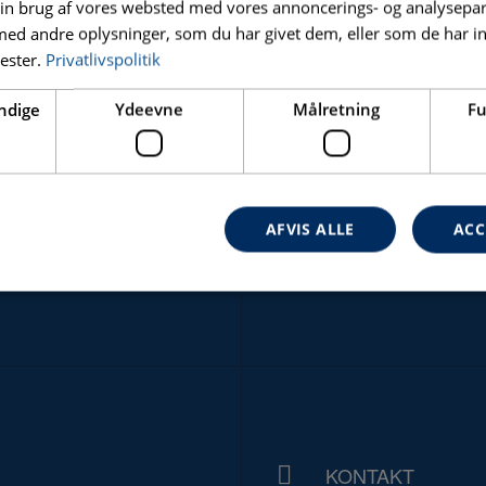
in brug af vores websted med vores annoncerings- og analysepa
d andre oplysninger, som du har givet dem, eller som de har in
nester.
Privatlivspolitik
ndige
Ydeevne
Målretning
Fu
AFVIS ALLE
ACC
NYHEDER
Absolut nødvendige
Ydeevne
Målretning
Funktionalitet
ookies muliggør hjemmesidens grundlæggende funktionalitet såsom brugerlogin og k
 bruges korrekt uden de absolut nødvendige cookies.
Udbyder
/
Domæne
Udløbsdato
Beskrive
PHP.net
Session
Cookie 
KONTAKT
www.carat-tools.dk
applika