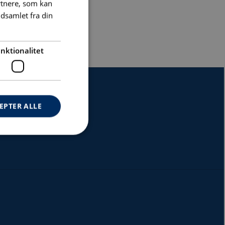
rtnere, som kan
dsamlet fra din
nktionalitet
EPTER ALLE
ontoadministration.
lse
genereret af
tioner baseret på