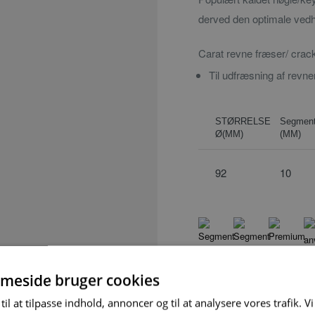
derved den optimale vedhæ
Carat revne fræser/ crac
Til udfræsning af revne
STØRRELSE
Segment
Ø(MM)
(MM)
92
10
meside bruger cookies
til at tilpasse indhold, annoncer og til at analysere vores trafik. V