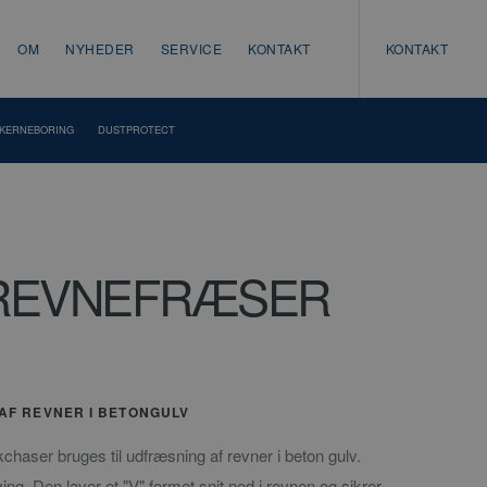
OM
NYHEDER
SERVICE
KONTAKT
KONTAKT
KERNEBORING
DUSTPROTECT
REVNEFRÆSER
 AF REVNER I BETONGULV
aser bruges til udfræsning af revner i beton gulv.
ng. Den laver et "V" formet snit ned i revnen og sikrer