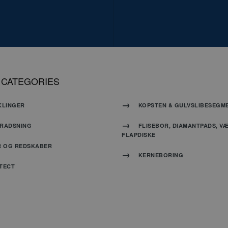
PHP-spr
generel 
bruges t
variable
brugers
normalt 
genere
oogle Privacy Policy
hvordan
 CATEGORIES
være sp
websted
eksempe
KLINGER
KOPSTEN & GULVSLIBESEGM
opretho
status 
mellem 
RADSNING
FLISEBOR, DIAMANTPADS, V
FLAPDISKE
R OG REDSKABER
nt
4 uger 2 dage
Denne c
CookieScript
KERNEBORING
Cookie-S
www.carat-tools.dk
til at h
TECT
samtykke
er nødve
Script.
fungerer