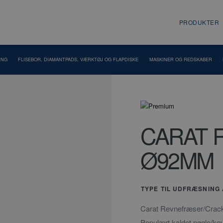
PRODUKTER
ING
FLISEBOR, DIAMANTPADS, VÆRKTØJ OG FLAPDISKE
MASKINER OG REDSKABER
CARAT 
Ø92MM
TYPE TIL UDFRÆSNING
Carat Revnefræser/Crackch
Populært kaldet nøgle/keyi