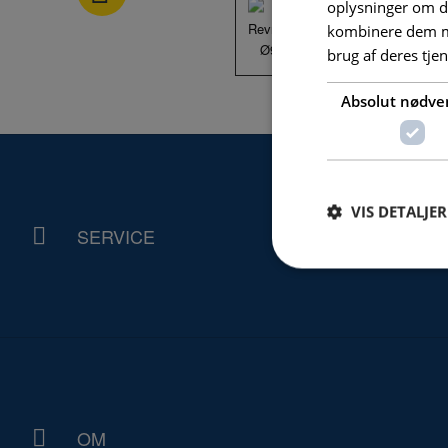
oplysninger om d
kombinere dem me
brug af deres tje
Absolut nødve
VIS DETALJER
SERVICE
Absolut nødvendige c
Hjemmesiden kan ikke
Navn
PHPSESSID
OM