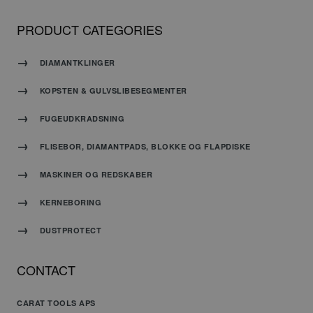
CookieScriptConsent
4 uger 2
Denne
PRODUCT CATEGORIES
CookieScript
dage
cookie
www.carat-
bruges af
tools.dk
Cookie-
DIAMANTKLINGER
Script.com-
tjenesten
til at
KOPSTEN & GULVSLIBESEGMENTER
huske
præferencer
om
FUGEUDKRADSNING
samtykke
til
besøgende.
FLISEBOR, DIAMANTPADS, BLOKKE OG FLAPDISKE
Det er
nødvendigt,
at
MASKINER OG REDSKABER
Cookie-
Script.com
cookiebanner
KERNEBORING
fungerer
korrekt.
DUSTPROTECT
CONTACT
Udbyder
/
Navn
Udløbsdato
Beskrivelse
CARAT TOOLS APS
Domæne