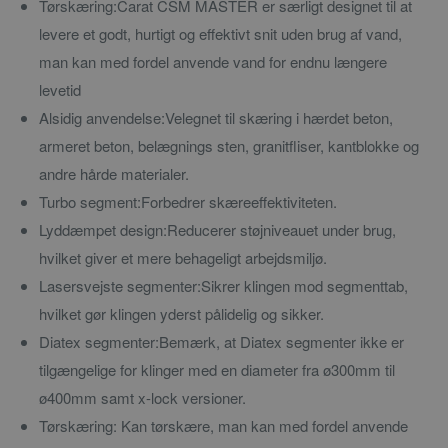
Tørskæring:
Carat CSM MASTER er særligt designet til at
levere et godt, hurtigt og effektivt snit uden brug af vand,
man kan med fordel anvende vand for endnu længere
levetid
Alsidig anvendelse:
Velegnet til skæring i hærdet beton,
armeret beton, belægnings sten, granitfliser, kantblokke og
andre hårde materialer.
Turbo segment:
Forbedrer skæreeffektiviteten.
Lyddæmpet design:
Reducerer støjniveauet under brug,
hvilket giver et mere behageligt arbejdsmiljø.
Lasersvejste segmenter:
Sikrer klingen mod segmenttab,
hvilket gør klingen yderst pålidelig og sikker.
Diatex segmenter:
Bemærk, at Diatex segmenter ikke er
tilgængelige for klinger med en diameter fra ø300mm til
ø400mm samt x-lock versioner.
Tørskæring:
Kan tørskære, man kan med fordel anvende