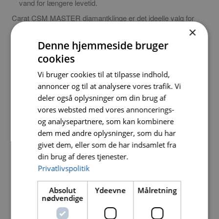
vand for længere levetid.
Carat CSM MASTER diamantklinge er det ideelle valg for
×
professionelle, der kræver pålidelighed, præcision og
Denne hjemmeside bruger
holdbarhed ved skæring i hårde materialer.
cookies
Vi bruger cookies til at tilpasse indhold,
annoncer og til at analysere vores trafik. Vi
deler også oplysninger om din brug af
vores websted med vores annoncerings-
Ø mm
Hulstørrelse
Vare nr.
DB nr.
og analysepartnere, som kan kombinere
dem med andre oplysninger, som du har
125
22,2
0301 CSM1253
1581183
givet dem, eller som de har indsamlet fra
din brug af deres tjenester.
125
x
0301
2084388
lock/22,2
CCXLOCK125(csc)
Privatlivspolitik
150
22,2
0301
1666997
Absolut
Ydeevne
Målretning
CSM1509
nødvendige
180
22,2
0301
1645833