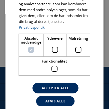
og analysepartnere, som kan kombinere
dem med andre oplysninger, som du har
Ø mm
Hulstørrelse
Vare nr.
DB nr.
givet dem, eller som de har indsamlet fra
din brug af deres tjenester.
125
22,2
0301
2597965
Privatlivspolitik
CSMS125300
Absolut
Ydeevne
Målretning
nødvendige
Funktionalitet
SERVICE
ACCEPTER ALLE
NYHEDER
AFVIS ALLE
OM