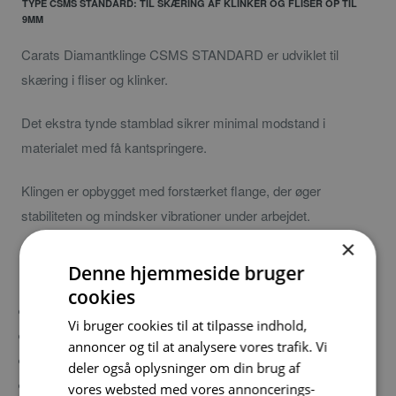
TYPE CSMS STANDARD: TIL SKÆRING AF KLINKER OG FLISER OP TIL
9MM
Carats Diamantklinge CSMS STANDARD er udviklet til
skæring i fliser og klinker.
Det ekstra tynde stamblad sikrer minimal modstand i
materialet med få kantspringere.
Klingen er opbygget med forstærket flange, der øger
stabiliteten og mindsker vibrationer under arbejdet.
×
Professionel diamantfliseklinge til en pris, hvor alle kan være
Denne hjemmeside bruger
med.
cookies
Segmenthøjde:10 mm
Vi bruger cookies til at tilpasse indhold,
Turbosegment.
annoncer og til at analysere vores trafik. Vi
Til skæring af keramiske klinker. Bemærk: tørskæring
deler også oplysninger om din brug af
beregnet til vinkelsliber
vores websted med vores annoncerings-