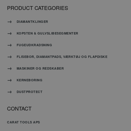
Dette er
PRODUCT CATEGORIES
en
generel
identifikator,
DIAMANTKLINGER
der
Google
bruges
Privacy Policy
til at
KOPSTEN & GULVSLIBESEGMENTER
opretholde
variabler
FUGEUDKRADSNING
for
brugersessioner.
FLISEBOR, DIAMANTPADS, VÆRKTØJ OG FLAPDISKE
Det er
normalt
MASKINER OG REDSKABER
et
tilfældigt
KERNEBORING
genereret
nummer,
hvordan
DUSTPROTECT
det
bruges
CONTACT
kan
være
specifikt
CARAT TOOLS APS
for
webstedet,