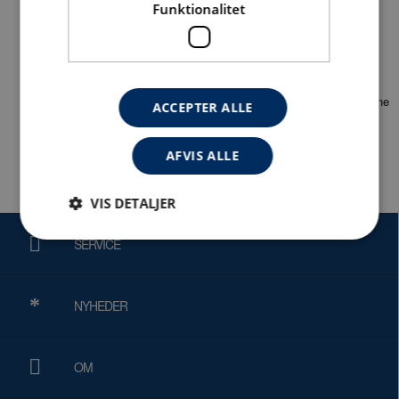
Funktionalitet
700
25,4
0301
Skaffevare
CNEM7004
ACCEPTER ALLE
AFVIS ALLE
VIS DETALJER
SERVICE
Absolut nødvendige
Ydeevne
Målretning
Funktionalitet
NYHEDER
Absolut nødvendige cookies muliggør
hjemmesidens grundlæggende funktionalitet såsom
brugerlogin og kontoadministration. Hjemmesiden
OM
kan ikke bruges korrekt uden de absolut
nødvendige cookies.