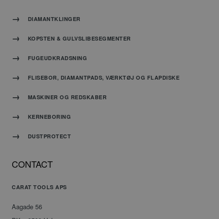
tilfældigt
genereret
DIAMANTKLINGER
nummer,
hvordan
KOPSTEN & GULVSLIBESEGMENTER
det
bruges
FUGEUDKRADSNING
kan
være
FLISEBOR, DIAMANTPADS, VÆRKTØJ OG FLAPDISKE
specifikt
for
webstedet,
MASKINER OG REDSKABER
men et
godt
KERNEBORING
eksempel
er at
DUSTPROTECT
opretholde
en
logget
CONTACT
status
for en
bruger
CARAT TOOLS APS
mellem
siderne.
Aagade 56