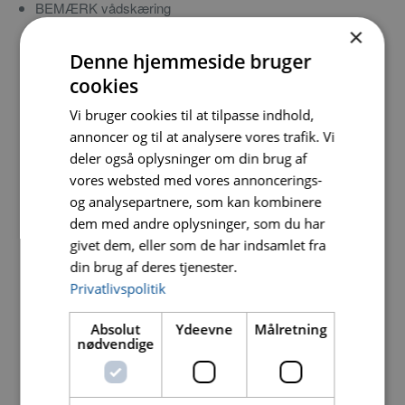
BEMÆRK vådskæring
×
Denne hjemmeside bruger
Ø mm
Hulstørrelse
Vare nr.
DB nr.
cookies
Vi bruger cookies til at tilpasse indhold,
300
25,4
0301 CNEM3004
1339643
annoncer og til at analysere vores trafik. Vi
350
25,4
0301
1339644
deler også oplysninger om din brug af
CNEM3504
vores websted med vores annoncerings-
og analysepartnere, som kan kombinere
400
25,4
0301
1339645
dem med andre oplysninger, som du har
CNEM4004
givet dem, eller som de har indsamlet fra
450
25,4
0301
1339646
din brug af deres tjenester.
CNEM4504
Privatlivspolitik
500
25,4
0301
1339647
Absolut
Ydeevne
Målretning
0714
nødvendige
600
25,4
0301
1339648
CNEM6004