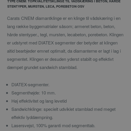
TYPE CNEM: TOPKVALITETSKLINGE TIL VÅDSKÆRING I BETON, HÅRDE
STENTYPER, MURSTEN, LECA, POREBETON OSV
Carats CNEM diamantklinge er en klinge til vådskæring i en
lang række byggematrialer såsom; armeret beton, beton,
hårde stentyper., tegl, mursten, lecabeton, porebeton. Klingen
er udstyret med DIATEX segmenter der betyder at klingen
altid bearbjeder emnet optimalt, da diamanterne er lagt i lag i
segmentet. Klingen er desuden yderst stabilt og effektivt
dæmpet grundet sandwich stamblad.
DIATEX-segmenter.
Segmenthøjde: 10 mm.
Høj effektivitet og lang levetid
Sandwichklinge: specielt udviklet stamblad med meget
effektiv lyddæmpning.
Lasersvejst, 100% garanti mod segmenttab.