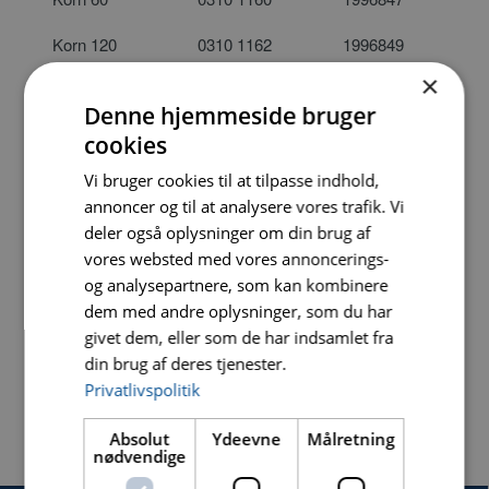
Korn 120
0310 1162
1996849
×
Korn 200
0310 1164
1996850
Denne hjemmeside bruger
Korn 400
0310 1166
1996851
cookies
Vi bruger cookies til at tilpasse indhold,
STARTSÆT:
EHPSET04
2417480
INDEHOLDER
annoncer og til at analysere vores trafik. Vi
#60,120,200
deler også oplysninger om din brug af
& 400
vores websted med vores annoncerings-
og analysepartnere, som kan kombinere
dem med andre oplysninger, som du har
givet dem, eller som de har indsamlet fra
din brug af deres tjenester.
Privatlivspolitik
Absolut
Ydeevne
Målretning
nødvendige