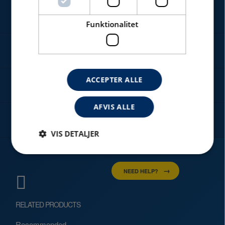
SERVICE
Funktionalitet
NYHEDER
ACCEPTER ALLE
OM
AFVIS ALLE
KONTAKT
VIS DETALJER
NEED HELP?
Absolut nødvendige
Ydeevne
Målretning
Funktionalitet
RELATED PRODUCTS
Absolut nødvendige cookies muliggør
hjemmesidens grundlæggende funktionalitet såsom
Recommended
brugerlogin og kontoadministration. Hjemmesiden