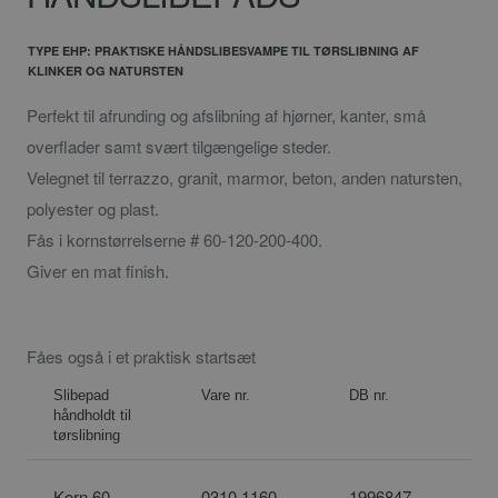
TYPE EHP: PRAKTISKE HÅNDSLIBESVAMPE TIL TØRSLIBNING AF
KLINKER OG NATURSTEN
Perfekt til afrunding og afslibning af hjørner, kanter, små
overflader samt svært tilgængelige steder.
Velegnet til terrazzo, granit, marmor, beton, anden natursten,
polyester og plast.
Fås i kornstørrelserne # 60-120-200-400.
Giver en mat finish.
Fåes også i et praktisk startsæt
Slibepad
Vare nr.
DB nr.
håndholdt til
tørslibning
Korn 60
0310 1160
1996847