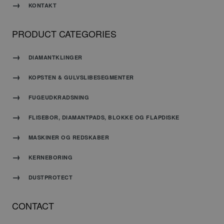
KONTAKT
normalt
et
tilfældigt
PRODUCT CATEGORIES
genereret
nummer,
hvordan
DIAMANTKLINGER
det
bruges
KOPSTEN & GULVSLIBESEGMENTER
kan
være
FUGEUDKRADSNING
specifikt
for
webstedet,
FLISEBOR, DIAMANTPADS, BLOKKE OG FLAPDISKE
men et
godt
MASKINER OG REDSKABER
eksempel
er at
KERNEBORING
opretholde
en
DUSTPROTECT
logget
status
for en
CONTACT
bruger
mellem