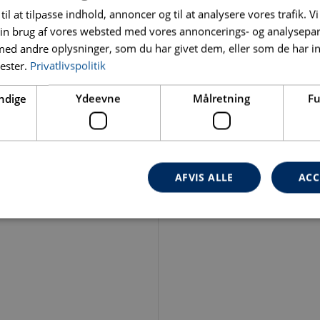
til at tilpasse indhold, annoncer og til at analysere vores trafik. V
in brug af vores websted med vores annoncerings- og analysepa
d andre oplysninger, som du har givet dem, eller som de har in
nester.
Privatlivspolitik
ndige
Ydeevne
Målretning
Fu
AFVIS ALLE
ACC
Absolut nødvendige
Ydeevne
Målretning
Funktionalitet
ookies muliggør hjemmesidens grundlæggende funktionalitet såsom brugerlogin og k
 bruges korrekt uden de absolut nødvendige cookies.
Udbyder
/
Domæne
Udløbsdato
Beskrive