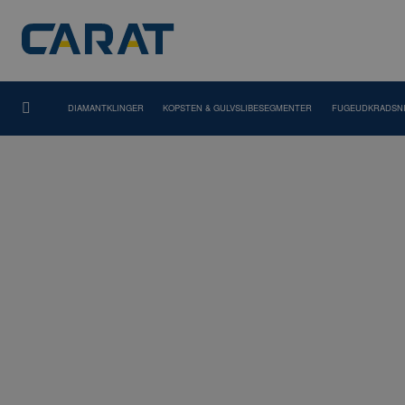
DIAMANTKLINGER
KOPSTEN & GULVSLIBESEGMENTER
FUGEUDKRADSN