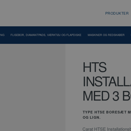
PRODUKTER
ING
FLISEBOR, DIAMANTPADS, VÆRKTØJ OG FLAPDISKE
MASKINER OG REDSKABER
HTS
INSTAL
MED 3 B
TYPE HTSE BORESÆT M
OG LIGN.
Carat HTSE Installationsb