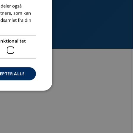
i deler også
rtnere, som kan
dsamlet fra din
nktionalitet
EPTER ALLE
ontoadministration.
lse