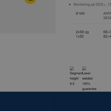
Montering på SDS+, 13
Ø MM
ANT
SEG
2x68 og
68=
1x82
82=