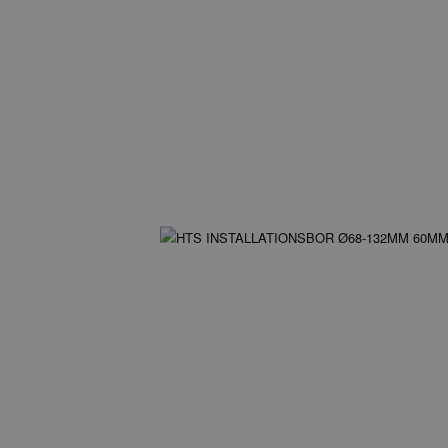
Navn
_ga