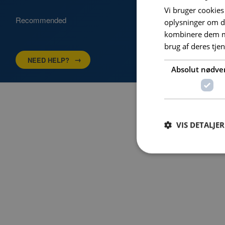
Vi bruger cookies 
Recommended
oplysninger om d
kombinere dem me
brug af deres tje
NEED HELP?
Absolut nødve
VIS DETALJER
Absolut nødvendige c
Hjemmesiden kan ikke
Navn