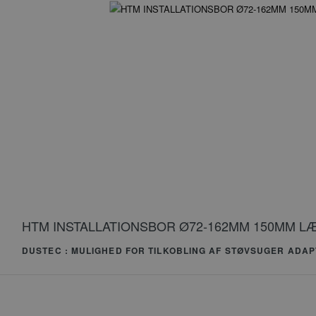
PHPSESSID
G
HTM INSTALLATIONSBOR Ø72-162MM 150MM 
CookieScriptConse
DUSTEC : MULIGHED FOR TILKOBLING AF STØVSUGER ADA