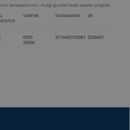
mm borepatron mm. muligt grundet bredt adapter program
AL
VARENR
EANNUMMER
DB
MENTER
3
0300
8714452103081
2338451
4
20000