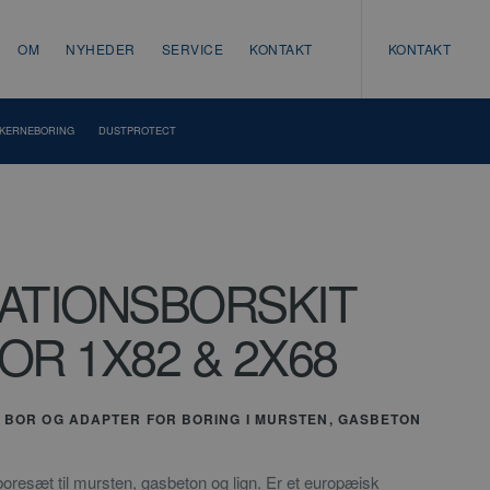
OM
NYHEDER
SERVICE
KONTAKT
KONTAKT
KERNEBORING
DUSTPROTECT
LATIONSBORSKIT
OR 1X82 & 2X68
 BOR OG ADAPTER FOR BORING I MURSTEN, GASBETON
oresæt til mursten, gasbeton og lign. Er et europæisk