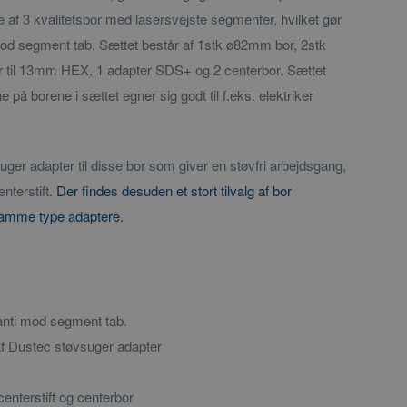
af 3 kvalitetsbor med lasersvejste segmenter, hvilket gør
mod segment tab. Sættet består af 1stk ø82mm bor, 2stk
 til 13mm HEX, 1 adapter SDS+ og 2 centerbor. Sættet
på borene i sættet egner sig godt til f.eks. elektriker
uger adapter til disse bor som giver en støvfri arbejdsgang,
nterstift.
Der findes desuden et stort tilvalg af bor
samme type adaptere.
m
anti mod segment tab.
 af Dustec støvsuger adapter
nterstift og centerbor