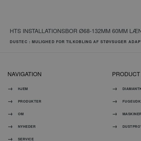
_gid
HTS INSTALLATIONSBOR Ø68-132MM 60MM LÆ
_gat_UA-119151251
DUSTEC : MULIGHED FOR TILKOBLING AF STØVSUGER ADA
NAVIGATION
PRODUCT
HJEM
DIAMANT
PRODUKTER
FUGEUDK
_ga_JK3YXH28Q1
OM
MASKINE
_ga_2ZFS275NSY
NYHEDER
DUSTPRO
SERVICE