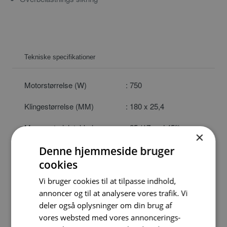
Tekniske specifikationer
Motorstørrelse (W)
: 750
Klingestørrelse (MM)
: 180 x 25,4
Max. materialetykkelse
: 25 (17 ved 45°)
×
(MM)
Denne hjemmeside bruger
Vægt (KG)
: 15
cookies
Vare nr.
: 0302 1262
Vi bruger cookies til at tilpasse indhold,
annoncer og til at analysere vores trafik. Vi
DB nr.
: 1483547
deler også oplysninger om din brug af
vores websted med vores annoncerings-