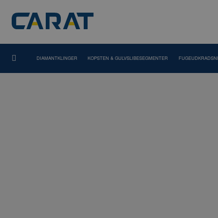
DIAMANTKLINGER
KOPSTEN & GULVSLIBESEGMENTER
FUGEUDKRADSN