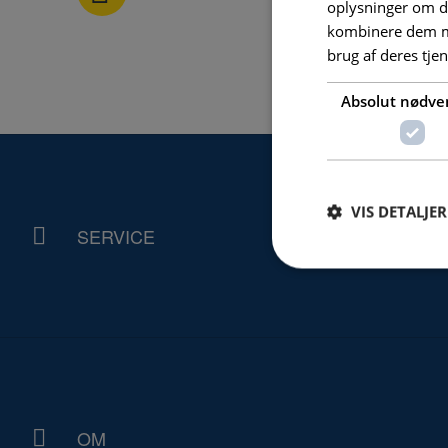
oplysninger om d
kombinere dem me
brug af deres tje
Absolut nødve
VIS DETALJER
SERVICE
Absolut nødvendige c
Hjemmesiden kan ikke
Navn
PHPSESSID
OM