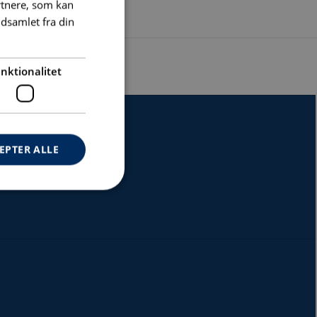
rtnere, som kan
dsamlet fra din
nktionalitet
EPTER ALLE
ontoadministration.
lse
genereret af
tioner baseret på