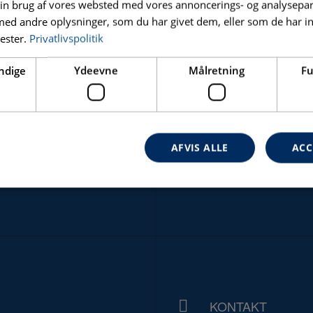
in brug af vores websted med vores annoncerings- og analysepa
d andre oplysninger, som du har givet dem, eller som de har in
nester.
Privatlivspolitik
ndige
Ydeevne
Målretning
Fu
AFVIS ALLE
ACC
NYHEDER
Absolut nødvendige
Ydeevne
Målretning
Funktionalitet
ookies muliggør hjemmesidens grundlæggende funktionalitet såsom brugerlogin og k
 bruges korrekt uden de absolut nødvendige cookies.
Udbyder
/
Domæne
Udløbsdato
Beskrive
PHP.net
Session
Cookie 
KONTAKT
www.carat-tools.dk
applika