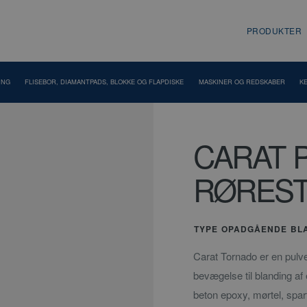
PRODUKTER
ING
FLISEBOR, DIAMANTPADS, BLOKKE OG FLAPDISKE
MASKINER OG REDSKABER
K
CARAT 
RØREST
TYPE OPADGÅENDE BLA
Carat Tornado er en pulve
bevægelse til blanding af 
beton epoxy, mørtel, spar