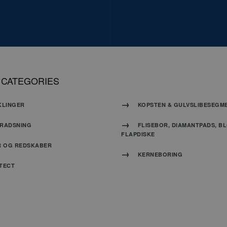
PHP-spr
generel 
bruges t
variable
brugers
normalt 
genere
oogle Privacy Policy
hvordan
 CATEGORIES
være sp
websted
eksempe
KLINGER
KOPSTEN & GULVSLIBESEGM
opretho
status 
mellem 
RADSNING
FLISEBOR, DIAMANTPADS, B
FLAPDISKE
R OG REDSKABER
nt
4 uger 2 dage
Denne c
CookieScript
KERNEBORING
Cookie-S
www.carat-tools.dk
til at h
TECT
samtykke
er nødve
Script.
fungerer