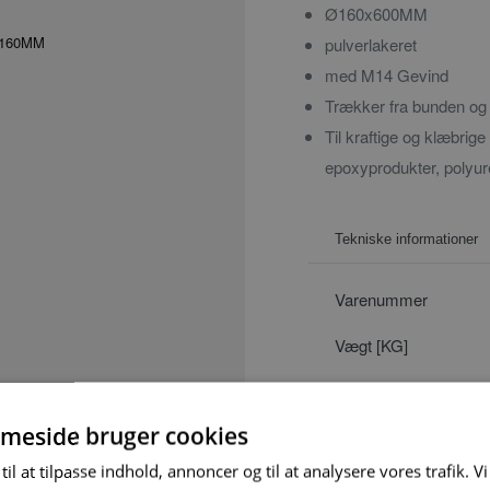
Ø160x600MM
pulverlakeret
med M14 Gevind
Trækker fra bunden og
Til kraftige og klæbrig
epoxyprodukter, polyur
Tekniske informationer
Varenummer
Vægt [KG]
DB:
meside bruger cookies
til at tilpasse indhold, annoncer og til at analysere vores trafik. V