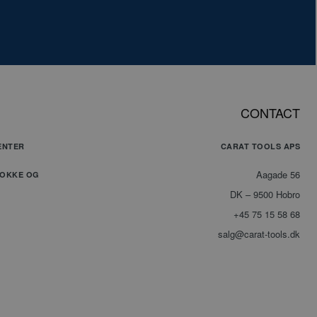
oget. Dette er en
identifikator, der
il at opretholde
r for
essioner. Det er
et tilfældigt
ret nummer,
 det bruges kan
CONTACT
ecifikt for
et, men et godt
l er at
ENTER
CARAT TOOLS APS
lde en logget
for en bruger
siderne.
Aagade 56
LOKKE OG
DK – 9500 Hobro
ookie bruges af
+45 75 15 58 68
cript.com-tjenesten
uske præferencer om
salg@carat-tools.dk
 til besøgende. Det
ndigt, at Cookie-
com cookiebanner
 korrekt.