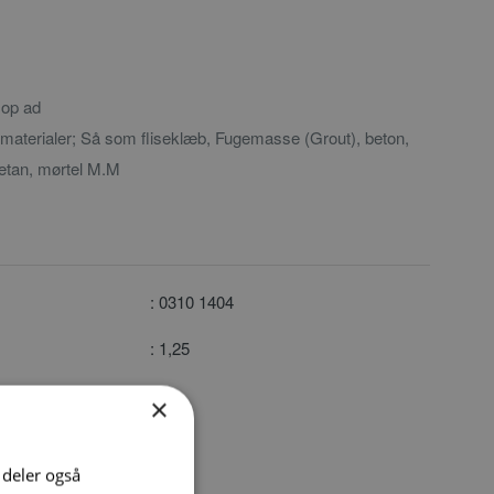
 op ad
e materialer; Så som fliseklæb, Fugemasse (Grout), beton,
etan, mørtel M.M
: 0310 1404
: 1,25
×
i deler også