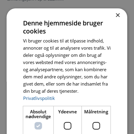
×
Denne hjemmeside bruger
cookies
Link til maskinen i brug
Vi bruger cookies til at tilpasse indhold,
annoncer og til at analysere vores trafik. Vi
link til klippehoved t22
deler også oplysninger om din brug af
vores websted med vores annoncerings-
link til bukkehoved p22
og analysepartnere, som kan kombinere
dem med andre oplysninger, som du har
givet dem, eller som de har indsamlet fra
Tekniske specifikationer
din brug af deres tjenester.
Privatlivspolitik
Max bukke diameter
: Ø22mm(P22)
Absolut
Ydeevne
Målretning
Max klippe diameter
: Ø22mm(T22)
nødvendige
Hydraulik
: 25 ton / 570 bar