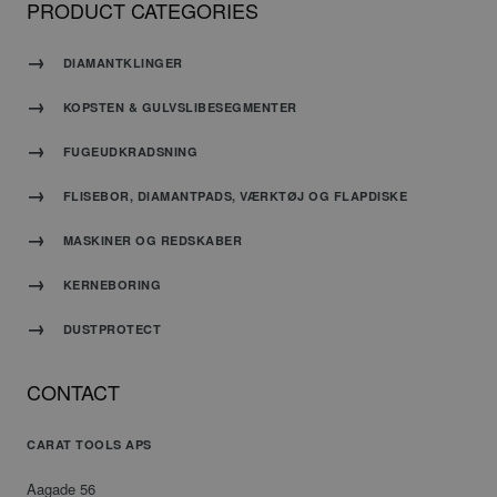
PRODUCT CATEGORIES
et
tilfældigt
genereret
DIAMANTKLINGER
nummer,
hvordan
det
KOPSTEN & GULVSLIBESEGMENTER
bruges
kan
FUGEUDKRADSNING
være
specifikt
FLISEBOR, DIAMANTPADS, VÆRKTØJ OG FLAPDISKE
for
webstedet,
MASKINER OG REDSKABER
men et
godt
KERNEBORING
eksempel
er at
opretholde
DUSTPROTECT
en
logget
CONTACT
status
for en
bruger
CARAT TOOLS APS
mellem
siderne.
Aagade 56