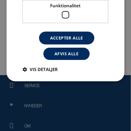
Motor
: 1150W / 230V
Funktionalitet
Vægt
: 13,3 kg
Vare nr.
: 0320 4100
ACCEPTER ALLE
DB nr.
: 1550055
EAN
: 5706236241006
AFVIS ALLE
VIS DETALJER
SERVICE
Absolut nødvendige
Ydeevne
Målretning
Funktionalitet
NYHEDER
Absolut nødvendige cookies muliggør
hjemmesidens grundlæggende funktionalitet såsom
brugerlogin og kontoadministration. Hjemmesiden
OM
kan ikke bruges korrekt uden de absolut
nødvendige cookies.