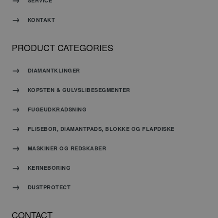
SERVICE
siderne.
KONTAKT
CookieScriptConsent
4 uger 2
Denne
CookieScript
dage
cookie
www.carat-
PRODUCT CATEGORIES
bruges af
tools.dk
Cookie-
Script.com-
tjenesten
DIAMANTKLINGER
til at
huske
præferencer
KOPSTEN & GULVSLIBESEGMENTER
om
samtykke
til
FUGEUDKRADSNING
besøgende.
Det er
nødvendigt,
FLISEBOR, DIAMANTPADS, BLOKKE OG FLAPDISKE
at
Cookie-
Script.com
MASKINER OG REDSKABER
cookiebanner
fungerer
korrekt.
KERNEBORING
DUSTPROTECT
CONTACT