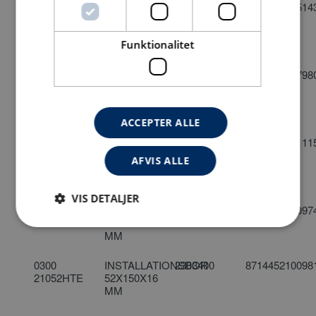
0300
13MM-
1340547
871445220514
13693
ADABTOR
KORT,
Funktionalitet
T/TØRBORSÆT
0300
13MM-
1340549
871445210798
13694
ADABTOR
LANG,
T/TØRBORSÆT
ACCEPTER ALLE
0300
DORN
2303407
871445212111
13695
TIL
AFVIS ALLE
CENTERBOR
T/TØRBORSÆT
VIS DETALJER
0300
INSTALLATIONSBOR
2303399
871445210097
21032HTE
32X150X16
MM
Absolut nødvendige
Ydeevne
Målretning
0300
INSTALLATIONSBOR
2303400
871445210098
Funktionalitet
21052HTE
52X150X16
MM
Absolut nødvendige cookies muliggør
hjemmesidens grundlæggende funktionalitet såsom