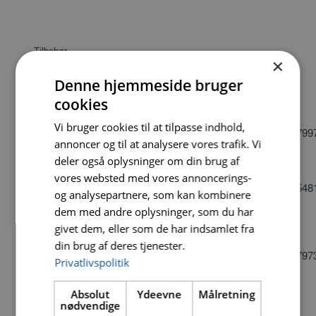
Tilbehør
×
Denne hjemmeside bruger
vare
Beskrivelse
DB
EAN
cookies
nummer
Vi bruger cookies til at tilpasse indhold,
0300
CENTERBOR
1340541
871445210799
annoncer og til at analysere vores trafik. Vi
13690
TIL
TØRBORESÆT
deler også oplysninger om din brug af
vores websted med vores annoncerings-
0300
SDS-
1340544
871445210548
og analysepartnere, som kan kombinere
13691
ADABTOR
dem med andre oplysninger, som du har
KORT,
T/TØRBORSÆT
givet dem, eller som de har indsamlet fra
din brug af deres tjenester.
0300
SDS-
1340546
871445210797
Privatlivspolitik
13692
ADABTOR
LANG,
T/TØRBORSÆT
Absolut
Ydeevne
Målretning
nødvendige