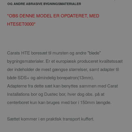
OG ANDRE ABRASIVE BYGNINGSMATERIALER
*
OBS DENNE MODEL ER OPDATERET, MED
HTESET0000
*
Carats HTE boresæt til mursten og andre "bløde"
bygningsmaterialer. Er et europiæsk produceret kvalitetssæt
der indeholder de mest gængse størrelser, samt adapter til
både SDS+ og almindelig borepatron(13mm).
Adapterne fra dette sæt kan benyttes sammen med Carat
Installations bor og Dustec bor, hver dog obs. på at
centerboret kun kan bruges med bor i 150mm længde.
Sættet kommer i en praktisk transport kuffert.