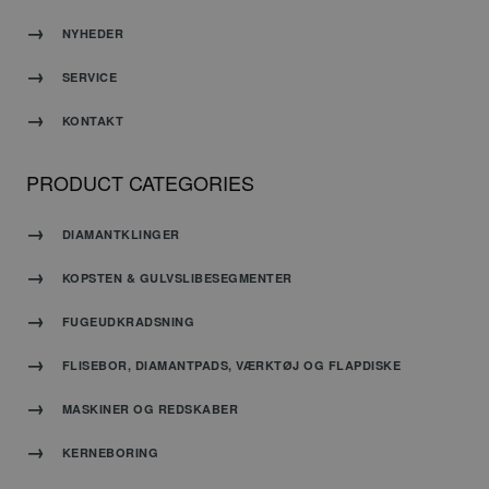
være
specifikt
NYHEDER
for
webstedet,
SERVICE
men et
godt
KONTAKT
eksempel
er at
opretholde
PRODUCT CATEGORIES
en
logget
status
DIAMANTKLINGER
for en
bruger
KOPSTEN & GULVSLIBESEGMENTER
mellem
siderne.
FUGEUDKRADSNING
CookieScriptConsent
4 uger 2
Denne
CookieScript
FLISEBOR, DIAMANTPADS, VÆRKTØJ OG FLAPDISKE
dage
cookie
www.carat-
bruges af
tools.dk
Cookie-
MASKINER OG REDSKABER
Script.com-
tjenesten
til at
KERNEBORING
huske
præferencer