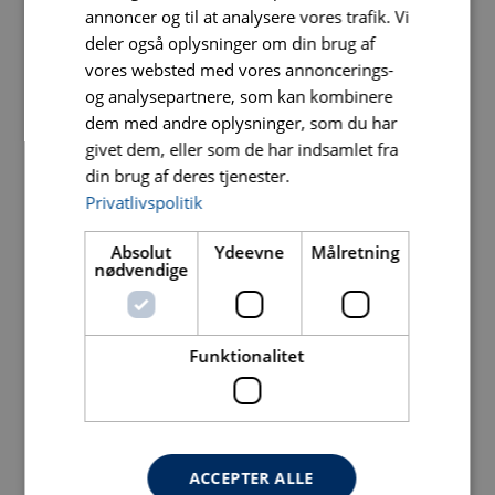
annoncer og til at analysere vores trafik. Vi
Frekvens
100 Hz
deler også oplysninger om din brug af
vores websted med vores annoncerings-
Fabrikat /
Honda GX 160
og analysepartnere, som kan kombinere
type
dem med andre oplysninger, som du har
givet dem, eller som de har indsamlet fra
Brændstof
Benzin
din brug af deres tjenester.
Effekt (v/
3,6 kW
Privatlivspolitik
3600 o./min)
Absolut
Ydeevne
Målretning
Emissionsklasse
EU Stage V
nødvendige
Brændstoftank
3,1 liter
Funktionalitet
Motorolie
0,6 liter
(10W30)
Vibrationsenhed
0,07 liter
– olie
(10W30)
ACCEPTER ALLE