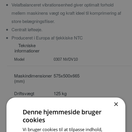
Velafbalanceret vibrationsenhed giver optimalt forhold
mellem maskinens vægt og kraft ideel til komprimering af
store belægningsfliser.
Centralt løfteøje.
Produceret i Europa af tjekkiske NTC
Tekniske
informationer
Model
0307 NVDV10
Maskindimensioner
575x500x665
(mm)
Driftsvægt
125 kg
×
Valsebredde
500 mm
Denne hjemmeside bruger
Antal valser
4
cookies
Vi bruger cookies til at tilpasse indhold,
Centrifugalkraft
10 kN