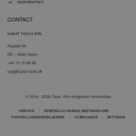
om
DUSTPROTECT
samtykke
til
besøgende.
Det er
CONTACT
nødvendigt,
at
Cookie-
CARAT TOOLS APS
Script.com
cookiebanner
fungerer
Aagade 56
korrekt.
DK – 9500 Hobro
+45 75 15 58 68
salg@carat-tools.dk
Udbyder
/
Navn
Udløbsdato
Beskrivelse
Domæne
_ga
Google
1 år 1
Dette
© 2016 - 2026 Carat. Alle rettigheder forbeholdes
LLC
måned
cookienavn
.carat-
er
tools.dk
knyttet
SERVICE
GENERELLE HANDELSBETINGELSER
til
FORTROLIGHEDSERKLÆRING
COMPLIANCE
SETTINGS
Google
Universal
Analytics