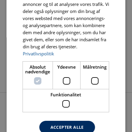
annoncer og til at analysere vores trafik. Vi
Vægt (KG)
: 10
deler også oplysninger om din brug af
vores websted med vores annoncerings-
Vare nr.
: BUJ180P
og analysepartnere, som kan kombinere
DB nr.
: 2443172
dem med andre oplysninger, som du har
givet dem, eller som de har indsamlet fra
din brug af deres tjenester.
Privatlivspolitik
Absolut
Ydeevne
Målretning
nødvendige
Funktionalitet
DOWNLOADS
ACCEPTER ALLE
STREGTEGNING MICROCOUP 180+