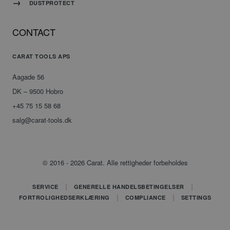
om
DUSTPROTECT
samtykke
til
besøgende.
Det er
CONTACT
nødvendigt,
at
Cookie-
CARAT TOOLS APS
Script.com
cookiebanner
fungerer
Aagade 56
korrekt.
DK – 9500 Hobro
+45 75 15 58 68
salg@carat-tools.dk
Udbyder
/
Navn
Udløbsdato
Beskrivelse
Domæne
_ga
Google
1 år 1
Dette
© 2016 - 2026 Carat. Alle rettigheder forbeholdes
LLC
måned
cookienavn
.carat-
er
tools.dk
knyttet
SERVICE
GENERELLE HANDELSBETINGELSER
til
FORTROLIGHEDSERKLÆRING
COMPLIANCE
SETTINGS
Google
Universal
Analytics