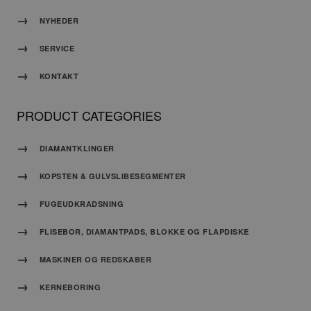
være
specifikt
NYHEDER
for
webstedet,
SERVICE
men et
godt
KONTAKT
eksempel
er at
opretholde
PRODUCT CATEGORIES
en
logget
status
DIAMANTKLINGER
for en
bruger
KOPSTEN & GULVSLIBESEGMENTER
mellem
siderne.
FUGEUDKRADSNING
CookieScriptConsent
4 uger 2
Denne
CookieScript
FLISEBOR, DIAMANTPADS, BLOKKE OG FLAPDISKE
dage
cookie
www.carat-
bruges af
tools.dk
Cookie-
MASKINER OG REDSKABER
Script.com-
tjenesten
til at
KERNEBORING
huske
præferencer