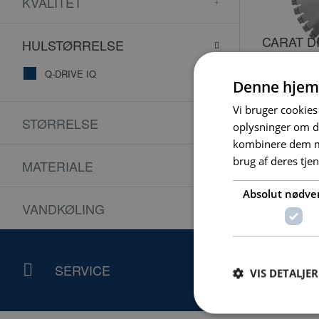
KVALITET
CARAT D
HULSTØRRELSE
Ø420MM 
Q-DRIVE IQ
Denne hjem
CSQ420: D
TØRSKÆRIN
Vi bruger cookies 
TIL IQ ST
STØRRELSE
oplysninger om d
kombinere dem me
brug af deres tje
MATERIALE
Absolut nødve
VANDKØLING
SERVICE
NY
VIS DETALJER