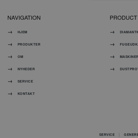
NAVIGATION
PRODUCT
Absolut nødvendige c
Hjemmesiden kan ikke
HJEM
DIAMANT
Navn
PRODUKTER
FUGEUDK
PHPSESSID
OM
MASKINE
NYHEDER
DUSTPRO
SERVICE
KONTAKT
G
SERVICE
GENER