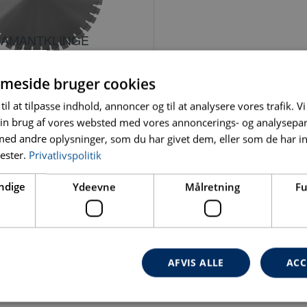
IAMANTKLINGE
IQ UNIVERSAL
meside bruger cookies
IAMANTKLINGE TIL
G MED HUL DER PASSER
til at tilpasse indhold, annoncer og til at analysere vores trafik. V
ENSKÆREMASKINER
in brug af vores websted med vores annoncerings- og analysepa
d andre oplysninger, som du har givet dem, eller som de har in
nester.
Privatlivspolitik
ndige
Ydeevne
Målretning
Fu
HEDER
OM
AFVIS ALLE
ACC