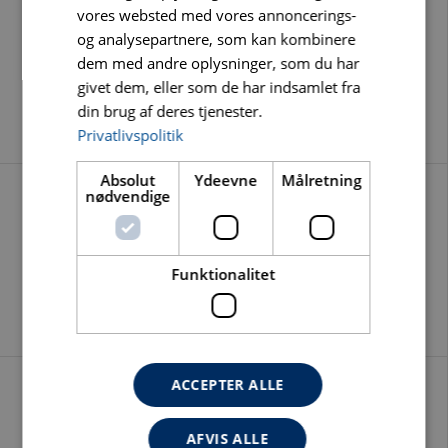
vores websted med vores annoncerings-
og analysepartnere, som kan kombinere
CEDK ØKONOMI UNIVERSALKLINGE Ø230 - 400MM
dem med andre oplysninger, som du har
givet dem, eller som de har indsamlet fra
CEDK: UNIVERSALKLINGE TIL TØRSKÆRING I BETON OG ABRASIVE
STENTYPER
din brug af deres tjenester.
Privatlivspolitik
Absolut
Ydeevne
Målretning
nødvendige
OPBORING AF KLINGER
Funktionalitet
OPBORING AF KLINGER I ALLE STØRRELER
ACCEPTER ALLE
AFVIS ALLE