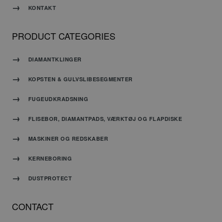
Det er
KONTAKT
nødvendigt,
at
Cookie-
Script.com
PRODUCT CATEGORIES
cookiebanner
fungerer
korrekt.
DIAMANTKLINGER
KOPSTEN & GULVSLIBESEGMENTER
FUGEUDKRADSNING
Udbyder
/
Navn
Udløbsdato
Beskrivelse
Domæne
FLISEBOR, DIAMANTPADS, VÆRKTØJ OG FLAPDISKE
_ga
Google
1 år 1
Dette
MASKINER OG REDSKABER
LLC
måned
cookienavn
.carat-
er
tools.dk
knyttet
KERNEBORING
til
Google
DUSTPROTECT
Universal
Analytics
- som er
CONTACT
en
væsentlig