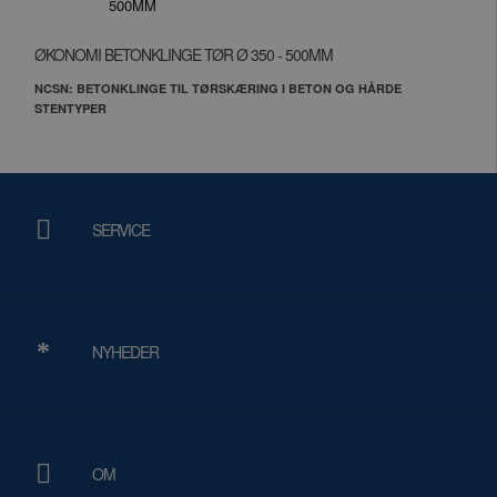
sproget.
Dette er
en
ØKONOMI BETONKLINGE TØR Ø 350 - 500MM
generel
NCSN: BETONKLINGE TIL TØRSKÆRING I BETON OG HÅRDE
identifikator,
STENTYPER
der
Google
bruges
Privacy Policy
til at
opretholde
variabler
for
SERVICE
brugersessioner.
Det er
normalt
et
tilfældigt
genereret
NYHEDER
nummer,
hvordan
det
bruges
kan
være
specifikt
OM
for