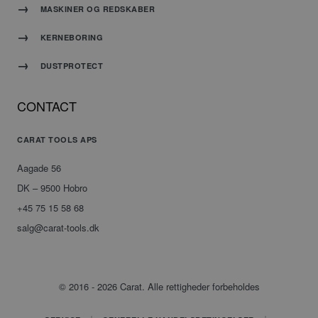
til at
MASKINER OG REDSKABER
huske
præferencer
om
KERNEBORING
samtykke
til
besøgende.
DUSTPROTECT
Det er
nødvendigt,
at
Cookie-
CONTACT
Script.com
cookiebanner
fungerer
CARAT TOOLS APS
korrekt.
Aagade 56
DK – 9500 Hobro
+45 75 15 58 68
Udbyder
/
Navn
Udløbsdato
Beskrivelse
salg@carat-tools.dk
Domæne
_ga
Google
1 år 1
Dette
LLC
måned
cookienavn
.carat-
er
© 2016 - 2026 Carat. Alle rettigheder forbeholdes
tools.dk
knyttet
til
Google