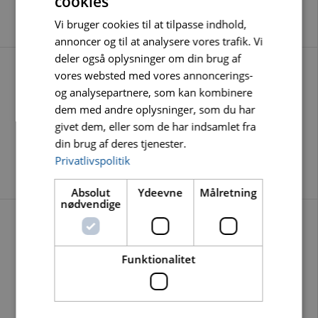
cookies
BETON OG HÅRDE STENTYPER
Vi bruger cookies til at tilpasse indhold,
annoncer og til at analysere vores trafik. Vi
deler også oplysninger om din brug af
vores websted med vores annoncerings-
og analysepartnere, som kan kombinere
dem med andre oplysninger, som du har
givet dem, eller som de har indsamlet fra
BLUE DIAMOND UNIVERSAL KLINGE Ø125 - 230MM
din brug af deres tjenester.
BLUE DIAMOND: UNIVERSALKLINGE TIL ALLE BYGNINGSMATRIALER
Privatlivspolitik
Absolut
Ydeevne
Målretning
nødvendige
Funktionalitet
CARAT DIAMANTKLINGE CDTSC MED TURBOSEGMENT Ø115-
125-150-180-230MM