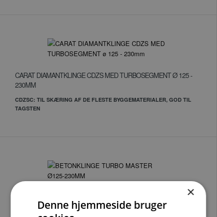
CARAT DIAMANTKLINGE CDZS MED TURBOSEGMENT Ø 125 -
230MM
CDZSC: TIL SKÆRING AF DE FLESTE BYGGEMATERIALER, GOD TIL
TAGSTEN
×
BETONKLINGE TURBO MASTER Ø125-230MM
Denne hjemmeside bruger
CDTM: UNIKT SEGMENT I HØJESTE KVALITET TIL TØRSKÆRING I