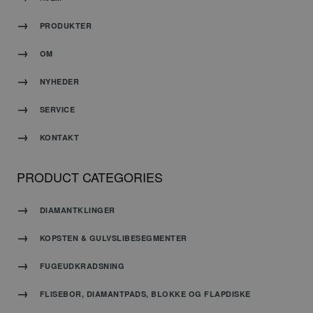
bruges
kan
PRODUKTER
være
specifikt
OM
for
webstedet,
NYHEDER
men et
godt
eksempel
SERVICE
er at
opretholde
KONTAKT
en
logget
status
PRODUCT CATEGORIES
for en
bruger
mellem
DIAMANTKLINGER
siderne.
KOPSTEN & GULVSLIBESEGMENTER
CookieScriptConsent
4 uger 2
Denne
CookieScript
dage
cookie
FUGEUDKRADSNING
www.carat-
bruges af
tools.dk
Cookie-
FLISEBOR, DIAMANTPADS, BLOKKE OG FLAPDISKE
Script.com-
tjenesten