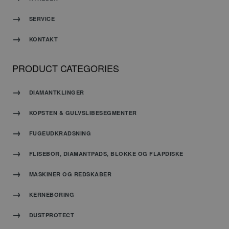
på
PHP-
SERVICE
sproget.
Dette er
KONTAKT
en
generel
identifikator,
PRODUCT CATEGORIES
der
Google
bruges
Privacy Policy
til at
DIAMANTKLINGER
opretholde
variabler
KOPSTEN & GULVSLIBESEGMENTER
for
brugersessioner.
Det er
FUGEUDKRADSNING
normalt
et
FLISEBOR, DIAMANTPADS, BLOKKE OG FLAPDISKE
tilfældigt
genereret
MASKINER OG REDSKABER
nummer,
hvordan
KERNEBORING
det
bruges
kan
DUSTPROTECT
være