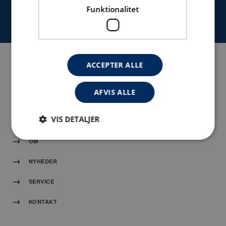
Funktionalitet
KONTAKT
ACCEPTER ALLE
NAVIGATION
AFVIS ALLE
HJEM
VIS DETALJER
PRODUKTER
OM
Absolut nødvendige
Ydeevne
Målretning
NYHEDER
Funktionalitet
SERVICE
Absolut nødvendige cookies muliggør
hjemmesidens grundlæggende funktionalitet såsom
KONTAKT
brugerlogin og kontoadministration. Hjemmesiden
kan ikke bruges korrekt uden de absolut
nødvendige cookies.